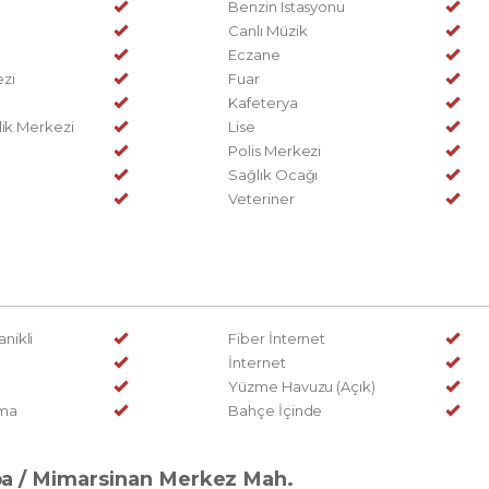
Benzin Istasyonu
Canlı Müzik
Eczane
zi
Fuar
Kafeterya
lik Merkezi
Lise
Polis Merkezi
Sağlık Ocağı
Veteriner
nikli
Fiber İnternet
İnternet
Yüzme Havuzu (Açık)
ama
Bahçe İçinde
ba
/ Mimarsinan Merkez Mah.