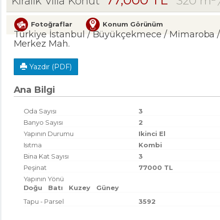
77,000 TL
320 m²
Kiralık Villa Konut
Fotoğraflar
Konum Görünüm
Türkiye İstanbul / Büyükçekmece
/ Mimaroba
/
Merkez Mah.
Yazdır (PDF)
Ana Bilgi
Oda Sayısı
3
Banyo Sayısı
2
Yapının Durumu
Ikinci El
Isıtma
Kombi
Bina Kat Sayısı
3
Peşinat
77000 TL
Yapının Yönü
Doğu
Batı
Kuzey
Güney
Tapu - Parsel
3592