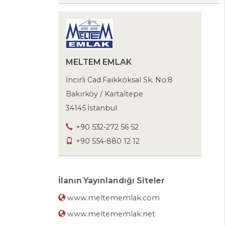
MELTEM EMLAK
İncirli Cad.Faikköksal Sk. No:8
Bakırköy / Kartaltepe
34145 İstanbul
+90 532-272 56 52
+90 554-880 12 12
İlanın Yayınlandığı Siteler
www.meltememlak.com
www.meltememlak.net