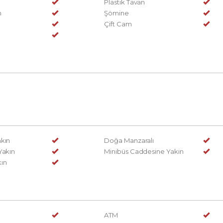
Plastik Tavan
n
Şömine
Çift Cam
kın
Doğa Manzaralı
Yakın
Minibüs Caddesine Yakin
ın
ATM