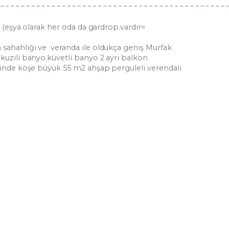
. (eşya olarak her oda da gardrop.vardır=
 sahahlığı ve veranda ile oldukça geniş Murfak
akuzili banyo.küvetli banyo 2 ayrı balkon
çinde köşe büyük 55 m2 ahşap perguleli verendalı