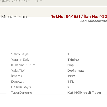
/
165 m²
3 + 1
(Net)
 Mimarsinan
Ref.No:
644651
/ İlan No:
f-2
Son Güncelleme
Salon Sayısı
1
Yapının Şekli
Triplex
Kullanım Durumu
Boş
Yakıt Tipi
Doğalgaz
İnşa Yılı
1997
Depozit
1 TL
Balkon Sayısı
2
Tapu Durumu
Kat Mülkiyetli Tapu