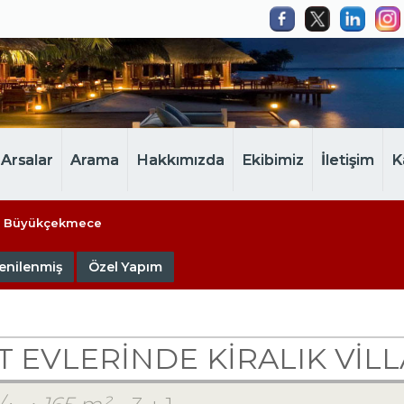
Arsalar
Arama
Hakkımızda
Ekibimiz
İletişim
K
Büyükçekmece
enilenmiş
Özel Yapım
EVLERINDE KİRALIK VİLLA