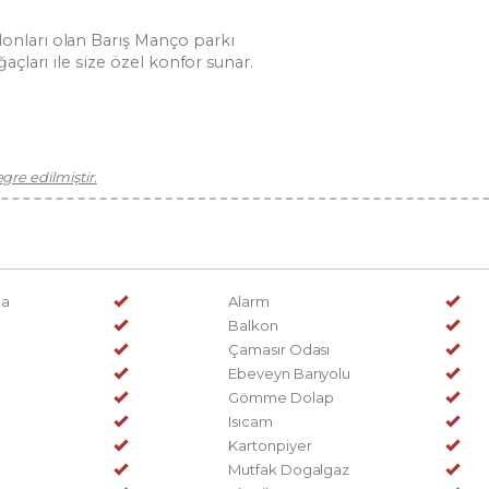
onları olan Barış Manço parkı
ğaçları ile size özel konfor sunar.
re edilmiştir.
ma
Alarm
Balkon
Çamasır Odası
Ebeveyn Banyolu
Gömme Dolap
Isıcam
Kartonpiyer
Mutfak Dogalgaz