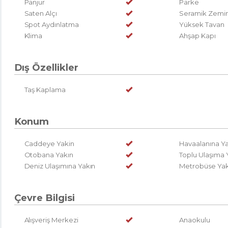
Panjur
Parke
Saten Alçı
Seramik Zemi
Spot Aydınlatma
Yüksek Tavan
Klima
Ahşap Kapı
Dış Özellikler
Taş Kaplama
Konum
Caddeye Yakin
Havaalanına Ya
Otobana Yakın
Toplu Ulaşıma 
Deniz Ulaşımına Yakın
Metrobüse Yak
Çevre Bilgisi
Alışveriş Merkezi
Anaokulu