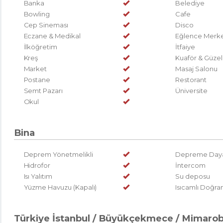
Banka
Belediye
Bowling
Cafe
Cep Sineması
Disco
Eczane & Medikal
Eğlence Merke
İlköğretim
İtfaiye
Kreş
Kuaför & Güzel
Market
Masaj Salonu
Postane
Restorant
Semt Pazarı
Üniversite
Okul
Bina
Deprem Yönetmelikli
Depreme Daya
Hidrofor
İntercom
Isı Yalıtım
Su deposu
Yüzme Havuzu (Kapalı)
Isıcamlı Doğr
Türkiye İstanbul / Büyükçekmece
/ Mimaro