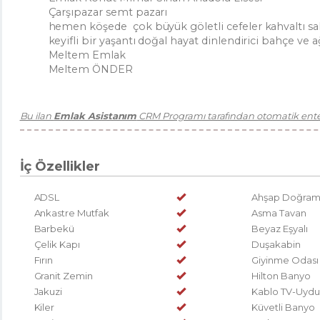
Çarşıpazar semt pazarı
hemen köşede çok büyük göletli cefeler kahvaltı sal
keyifli bir yaşantı doğal hayat dinlendirici bahçe ve a
Meltem Emlak
Meltem ÖNDER
Bu ilan
Emlak Asistanım
CRM Programı tarafından otomatik enteg
İç Özellikler
ADSL
Ahşap Doğra
Ankastre Mutfak
Asma Tavan
Barbekü
Beyaz Eşyalı
Çelik Kapı
Duşakabin
Fırın
Giyinme Odası
Granit Zemin
Hilton Banyo
Jakuzi
Kablo TV-Uydu
Kiler
Küvetli Banyo