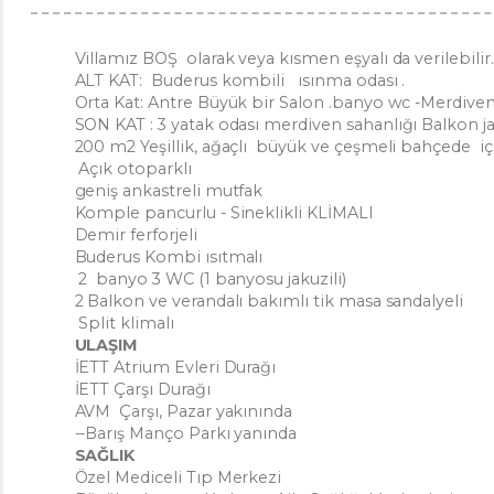
Villamız BOŞ olarak veya kısmen eşyalı da verilebilir
ALT KAT: Buderus kombili ısınma odası .
Orta Kat: Antre Büyük bir Salon .banyo wc -Merdiven
SON KAT : 3 yatak odası merdiven sahanlığı Balkon j
200 m2 Yeşillik, ağaçlı büyük ve çeşmeli bahçede i
Açık otoparklı
geniş ankastreli mutfak
Komple pancurlu - Sineklikli KLİMALI
Demir ferforjeli
Buderus Kombi ısıtmalı
2 banyo 3 WC (1 banyosu jakuzili)
2 Balkon ve verandalı bakımlı tik masa sandalyeli
Split klimalı
ULAŞIM
İETT Atrium Evleri Durağı
İETT Çarşı Durağı
AVM Çarşı, Pazar yakınında
--Barış Manço Parkı yanında
SAĞLIK
Özel Mediceli Tıp Merkezi