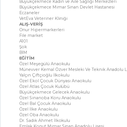
Büyükçekmece Kadın ve Aile Sağlığı Merkezleri
Büyükçekmece Mimar Sinan Devlet Hastanesi
Eczaneler
VetEva Veteriner Kliniği
ALIŞ-VERİŞ
Onur Hipermarkerleri
File market
A101
Şok
BİM
EĞİTİM
Özel Meşegülü Anaokulu
Münevver Kemal Özver Mesleki Ve Teknik Anadolu Li
Yalçın Çiftçioğlu İlkokulu
Özel Ekol Çocuk Dünyası Anaokulu
Özel Atlas Çocuk Kulübü
Büyükçekmece Gelecek Anaokulu
Özel Sinanoba Koru Anaokulu
Özel Bal Çocuk Anaokulu
Özel İlke Anaokulu
Özel Oba Anaokulu
Dr. Sadık Ahmet İlkokulu
Emlak Konut Mimar Sinan Anadolu Lisesi