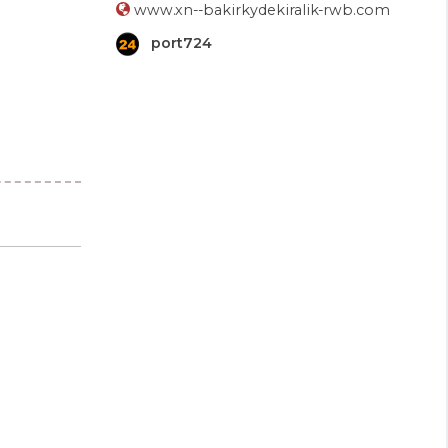
www.xn--bakirkydekiralik-rwb.com
port724