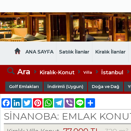
MELTEM EMLAK
ANA SAYFA
Satılık İlanlar
Kiralık İlanlar
Ara
Kiralık-Konut
İstanbul
Villa
Golf Emlakları
İndirimli (Uygun)
Doğa ve Dağ
Y
Facebook
LinkedIn
Twitter
Pinterest
WhatsApp
Telegram
Viber
Line
Share
SİNANOBA: EMLAK KONUT 