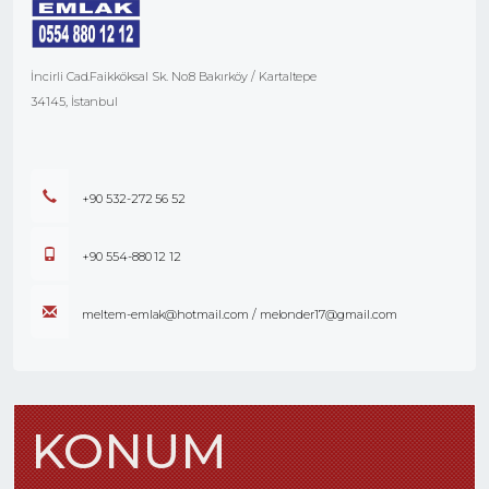
İncirli Cad.Faikköksal Sk. No:8 Bakırköy / Kartaltepe
34145, İstanbul
+90 532-272 56 52
+90 554-880 12 12
meltem-emlak@hotmail.com / melonder17@gmail.com
KONUM