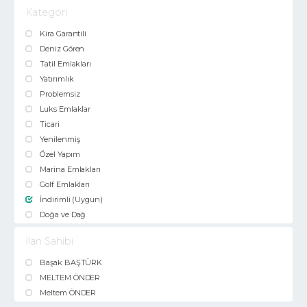
Kategori
Kira Garantili
Deniz Gören
Tatil Emlakları
Yatırımlık
Problemsiz
Luks Emlaklar
Ticari
Yenilenmiş
Özel Yapım
Marina Emlakları
Golf Emlakları
İndirimli (Uygun)
Doğa ve Dağ
İlan Sahibi
Başak BAŞTÜRK
MELTEM ÖNDER
Meltem ÖNDER