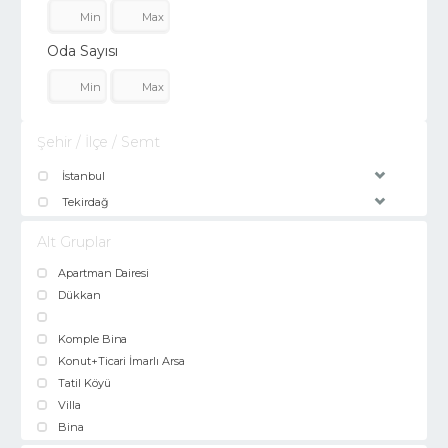
Oda Sayısı
Şehir / İlçe / Semt
İstanbul
Tekirdağ
Alt Gruplar
Apartman Dairesi
Dükkan
Komple Bina
Konut+Ticari İmarlı Arsa
Tatil Köyü
Villa
Bina