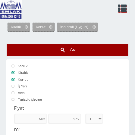
Kiralık
Konut
İndirimli (Uygun)
Ara
Satılık
Kiralık
Konut
İş Yeri
Arsa
Turistik İşletme
Fiyat
m²