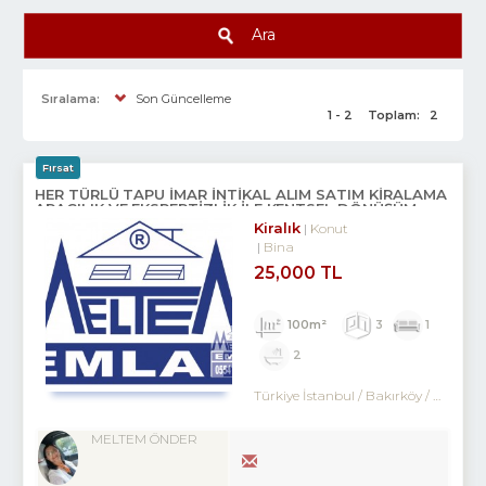
Ara
Sıralama:
Son Güncelleme
1 - 2
Toplam:
2
Fırsat
HER TÜRLÜ TAPU İMAR İNTİKAL ALIM SATIM KİRALAMA
ARACILIK VE EKSPERTİZLİK ILE KENTSEL DÖNÜŞÜM
DANIŞMANLIK HİZMETLERİ
Kiralık
Konut
Bina
25,000 TL
100m²
3
1
2
Türkiye İstanbul / Bakırköy
/ Kartaltepe
MELTEM ÖNDER