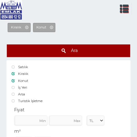
Kiralık
Konut
Ara
Satılık
Kiralık
Konut
İş Yeri
Arsa
Turistik İşletme
Fiyat
m²