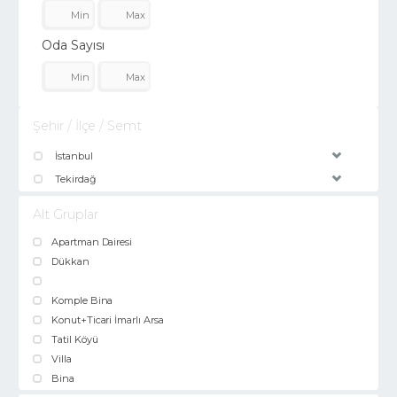
Oda Sayısı
Şehir / İlçe / Semt
İstanbul
Tekirdağ
Alt Gruplar
Apartman Dairesi
Dükkan
Komple Bina
Konut+Ticari İmarlı Arsa
Tatil Köyü
Villa
Bina