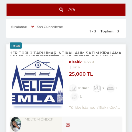
Ara
Sıralama:
Son Güncelleme
1 - 3
Toplam:
3
Fırsat
HER TÜRLÜ TAPU İMAR İNTİKAL ALIM SATIM KİRALAMA
ARACILIK VE EKSPERTİZLİK ILE KENTSEL DÖNÜŞÜM
DANIŞMANLIK HİZMETLERİ
Kiralık
Konut
Bina
25,000 TL
100m²
3
1
2
Türkiye İstanbul / Bakırköy
/ Kartaltepe
MELTEM ÖNDER