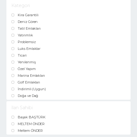
Kategori
Kira Garantili
Deniz Gören
Tatil Emlakları
Yatırımlık
Problemsiz
Luks Emlaklar
Ticari
Yenilenmiş
Özel Yapım
Marina Emlakları
Golf Emlakları
İndirimli (Uygun)
Doğa ve Dağ
İlan Sahibi
Başak BAŞTÜRK
MELTEM ÖNDER
Meltem ÖNDER