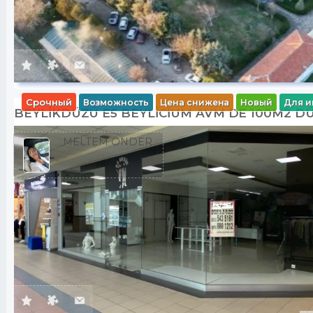
Срочный
Возможность
Цена снижена
Новый
Для и
BEYLİKDÜZÜ E5 BEYLİCİUM AVM DE 100M2 
MELTEM ÖNDER