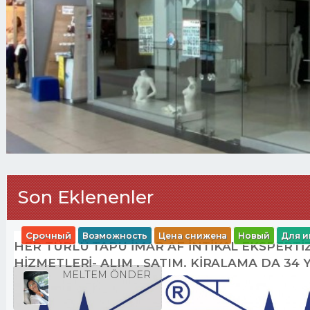
Son Eklenenler
Срочный
Возможность
Цена снижена
Новый
Для и
HER TÜRLÜ TAPU İMAR AF İNTİKAL EKSPERT
HİZMETLERİ- ALIM . SATIM. KİRALAMA DA 34 
MELTEM ÖNDER