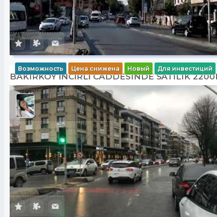
Возможность
Цена снижена
Новый
Для инвестиций
BAKIRKÖY İNCİRLİ CADDESINDE SATILIK 220
MELTEM ÖNDER