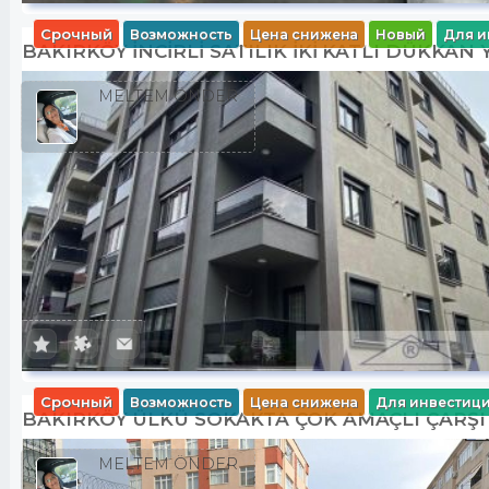
Срочный
Возможность
Цена снижена
Новый
Для и
BAKIRKÖY İNCİRLİ SATILIK İKİ KATLI DÜKKAN 
MELTEM ÖNDER
Срочный
Возможность
Цена снижена
Для инвестиц
BAKIRKÖY ÜLKÜ SOKAKTA ÇOK AMAÇLI ÇARŞI
MELTEM ÖNDER