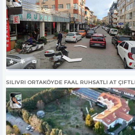
SILIVRI ORTAKÖYDE FAAL RUHSATLI AT ÇIFTL
MELTEM ÖNDER