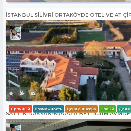
İSTANBUL SİLİVRİ ORTAKÖYDE OTEL VE AT ÇİF
MELTEM ÖNDER
Срочный
Возможность
Цена снижена
Новый
Для и
SATILIK DÜKKAN-MAĞAZA BEYLİCİUM AVMDE
MELTEM ÖNDER