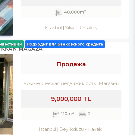
40,000m²
Istanbul
Silivri
-
Ortaköy
нвестиций
Подходит для банковского кредита
DÜKKAN MAĞAZA
Продажа
Коммерческая недвижимость
Магазин
9,000,000 TL
110m²
2
Istanbul
Beylikdüzü
-
Kavaklı