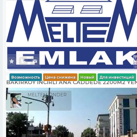
Возможность
Цена снижена
Новый
Для инвестиций
BAKIRKÖY İNCİRLİ ANA CADDEDE 2200M2 YE
MELTEM ÖNDER