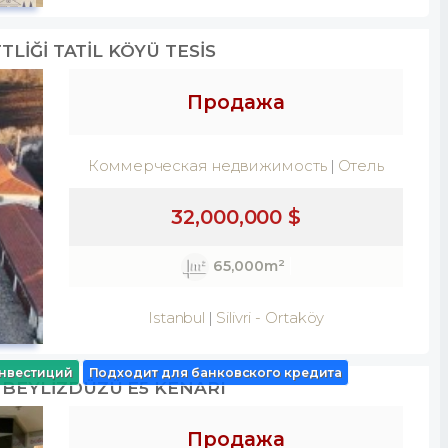
TLİĞİ TATİL KÖYÜ TESİS
Продажа
Коммерческая недвижимость
Отель
32,000,000 $
65,000m²
Istanbul
Silivri
-
Ortaköy
нвестиций
Подходит для банковского кредита
 BEYLİZDÜZÜ E5 KENARI
Продажа