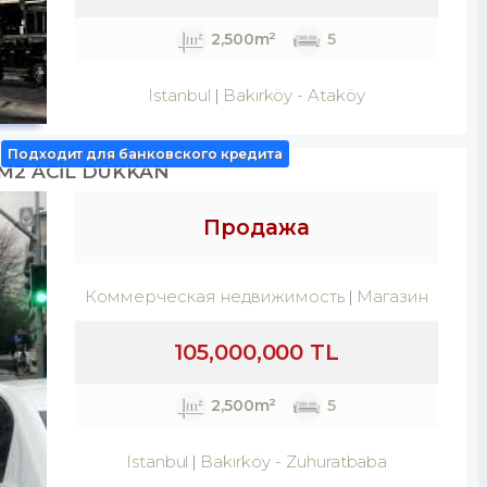
2,500m²
5
Istanbul
Bakırköy
-
Ataköy
Подходит для банковского кредита
0M2 ACİL DÜKKAN
Продажа
Коммерческая недвижимость
Магазин
105,000,000 TL
2,500m²
5
Istanbul
Bakırköy
-
Zuhuratbaba