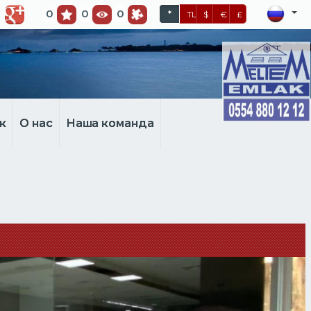
0
0
0
*
TL
$
€
£
к
О нас
Наша команда