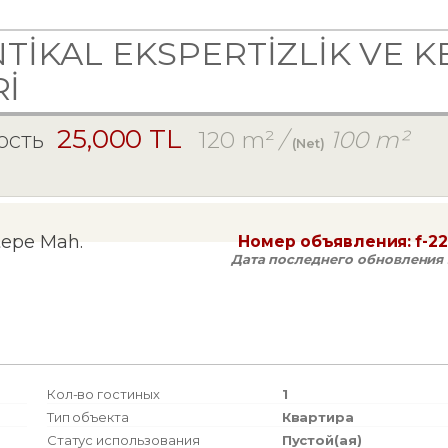
NTİKAL EKSPERTİZLİK VE
İ
25,000 TL
120 m²
/
100 m²
ость
(Net)
tepe Mah.
Номер объявления:
f-2
Дата последнего обновления 
Кол-во гостиных
1
Тип объекта
Квартира
Статус использования
Пустой(ая)