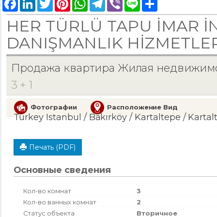
Facebook
LinkedIn
Twitter
Pinterest
WhatsApp
Telegram
Viber
Line
Share
HER TÜRLÜ TAPU İMAR İ
DANIŞMANLIK HİZMETLER
Продажа квартира Жилая недвижим
3 + 1
Фотографии
Расположение Вид
Turkey Istanbul / Bakırköy
/ Kartaltepe
/ Kartal
Печать (PDF)
Основные сведения
Кол-во комнат
3
Кол-во ванных комнат
2
Статус объекта
Вторичное