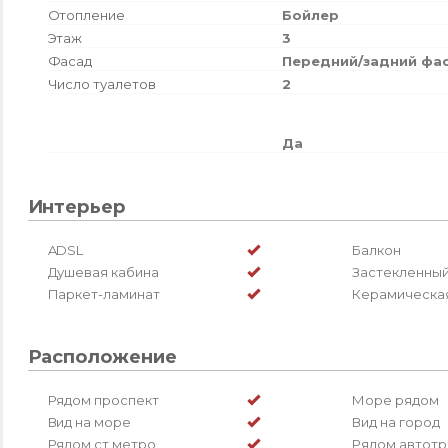
Отопление
Бойлер
Этаж
3
Фасад
Передний/задний фа
Число туалетов
2
Да
Интерьер
ADSL
Балкон
Душевая кабина
Застекленный
Паркет-ламинат
Керамическая
Расположение
Рядом проспект
Море рядом
Вид на море
Вид на город
Рядом ст.метро
Рядом автотр