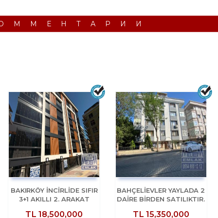
ОММЕНТАРИИ
BAKIRKÖY İNCİRLİDE SIFIR
BAHÇELİEVLER YAYLADA 2
3+1 AKILLI 2. ARAKAT
DAİRE BİRDEN SATILIKTIR.
OTURUMA HAZIR
TL
18,500,000
TL
15,350,000