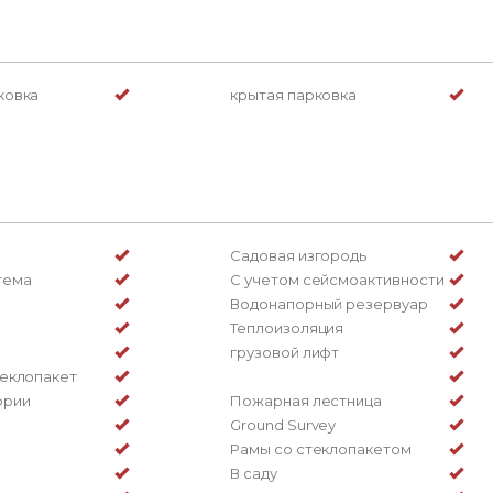
ковка
крытая парковка
Садовая изгородь
тема
С учетом сейсмоактивности
Водонапорный резервуар
Теплоизоляция
грузовой лифт
теклопакет
ории
Пожарная лестница
Ground Survey
Рамы со стеклопакетом
В саду