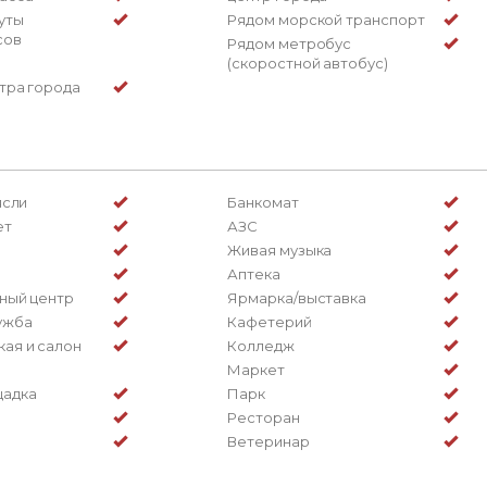
уты
Рядом морской транспорт
сов
Рядом метробус
(скоростной автобус)
нтра города
ясли
Банкомат
ет
АЗС
Живая музыка
Аптека
ный центр
Ярмарка/выставка
ужба
Кафетерий
ая и салон
Колледж
Маркет
щадка
Парк
Ресторан
Ветеринар