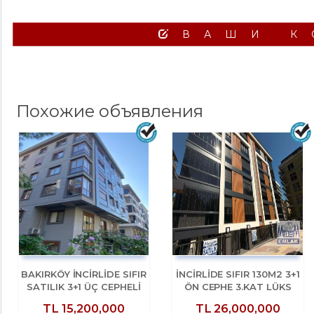
ВАШИ К
Похожие объявления
BAKIRKÖY İNCİRLİDE SIFIR
İNCİRLİDE SIFIR 130M2 3+1
SATILIK 3+1 ÜÇ CEPHELİ
ÖN CEPHE 3.KAT LÜKS
ARA KAT
DAİRE
TL
15,200,000
TL
26,000,000