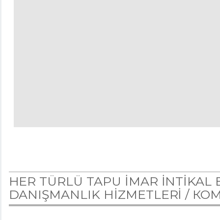
HER TÜRLÜ TAPU İMAR İNTİKAL
DANIŞMANLIK HİZMETLERİ /
КО