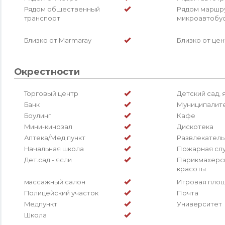
Рядом общественный
Рядом маршр
транспорт
микроавтобу
Близко от Marmaray
Близко от це
Окрестности
Торговый центр
Детский сад, 
Банк
Муниципалит
Боулинг
Кафе
Мини-кинозал
Дискотека
Аптека/Мед.пункт
Развлекатель
Начальная школа
Пожарная сл
Дет.сад - ясли
Парикмахерск
красоты
массажный салон
Игровая пло
Полицейский участок
Почта
Медпункт
Университет
Школа