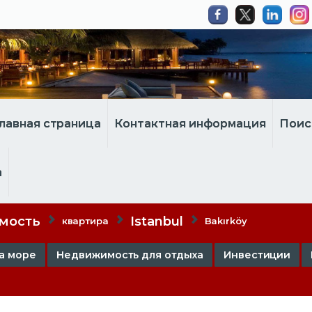
лавная страница
Контактная информация
Поис
а
мость
Istanbul
квартира
Bakırköy
а море
Недвижимость для отдыха
Инвестиции