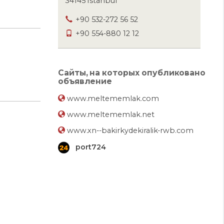
34145 Istanbul
+90 532-272 56 52
+90 554-880 12 12
Сайты, на которых опубликовано
объявление
www.meltememlak.com
www.meltememlak.net
www.xn--bakirkydekiralik-rwb.com
port724