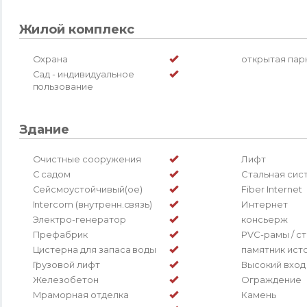
Жилой комплекс
Охрана
открытая пар
Сад - индивидуальное
пользование
Здание
Очистные сооружения
Лифт
С садом
Стальная сис
Сейсмоустойчивый(ое)
Fiber Internet
Intercom (внутренн.связь)
Интернет
Электро-генератор
консьерж
Префабрик
PVC-рамы / с
Цистерна для запаса воды
памятник ист
Грузовой лифт
Высокий вход
Железобетон
Ограждение
Мраморная отделка
Камень