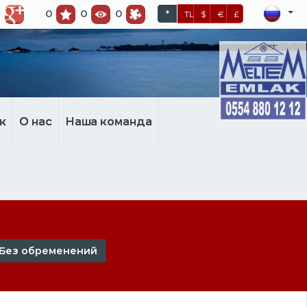
0
0
0
*
TL
$
€
£
к
О нас
Наша команда
Без обременений