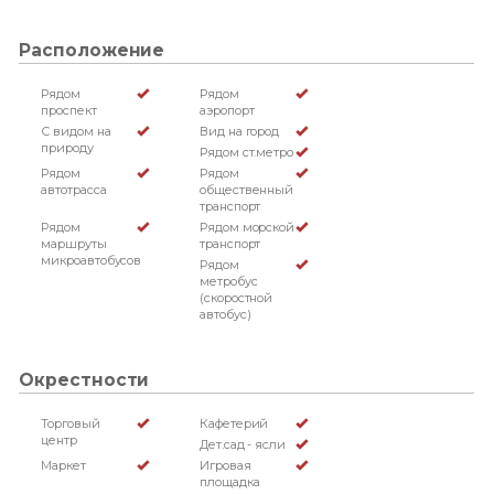
Расположение
Рядом
Рядом
проспект
аэропорт
С видом на
Вид на город
природу
Рядом ст.метро
Рядом
Рядом
автотрасса
общественный
транспорт
Рядом
Рядом морской
маршруты
транспорт
микроавтобусов
Рядом
метробус
(скоростной
автобус)
Окрестности
Торговый
Кафетерий
центр
Дет.сад - ясли
Маркет
Игровая
площадка