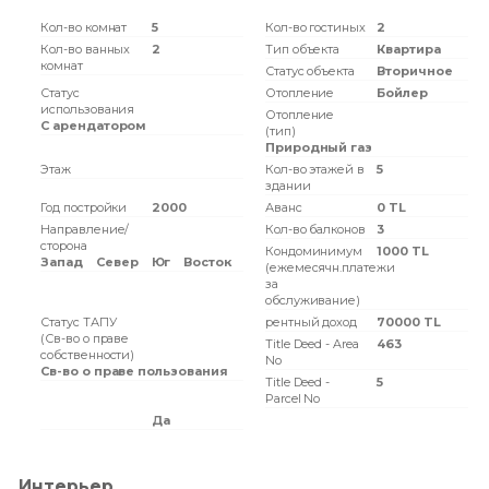
Кол-во комнат
5
Кол-во гостиных
2
Кол-во ванных
2
Тип объекта
Квартира
комнат
Статус объекта
Вторичное
Статус
Отопление
Бойлер
использования
Отопление
С арендатором
(тип)
Природный газ
Этаж
Кол-во этажей в
5
здании
Год постройки
2000
Аванс
0 TL
Направление/
Кол-во балконов
3
сторона
Кондоминимум
1000 TL
Запад
Север
Юг
Восток
(ежемесячн.платежи
за
обслуживание)
Статус ТАПУ
рентный доход
70000 TL
(Св-во о праве
Title Deed - Area
463
собственности)
No
Св-во о праве пользования
Title Deed -
5
Parcel No
Да
Интерьер