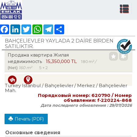
Facebook
LinkedIn
Twitter
WhatsApp
Telegram
Share
BAHÇELİEVLER YAYLADA 2 DAİRE BİRDEN
SATILIKTIR.
Продажа квартира Жилая
15,350,000 TL
недвижимость
180 m²
/
(Net)
160 m²
5 + 2
Turkey Istanbul / Bahçelievler
/ Merkez
/ Bahçelievler
Mah.
Порядковый номер:
620790
/ Номер
объявления:
f-220224-868
Дата последнего обновления :
29/07/2026
Печать (PDF)
Основные сведения