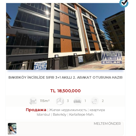
BAKIRKÖY İNCİRLİDE SIFIR 3+1 AKILLI 2. ARAKAT OTURUMA HAZIR
TL
18,500,000
115m²
3
1
2
Продажа
Жилая недвижимость
квартира
Istanbul
Bakırköy
Kartaltepe Mah.
MELTEM ÖNDER