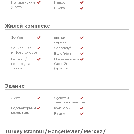
Полицейский
Рынок
участок
Школа
Жилой комплекс
Футбол
крытая
парковка
Социальная
Спортклуб
инфраструктура
Волейбол
Беговая /
Плавательный
пешеходная
бассейн
трасса
(крытый)
Здание
Лифт
С учетом
сейсмоактивности
Водонапорный
консьерж
резервуар
В саду
Turkey Istanbul / Bahçelievler
/ Merkez
/