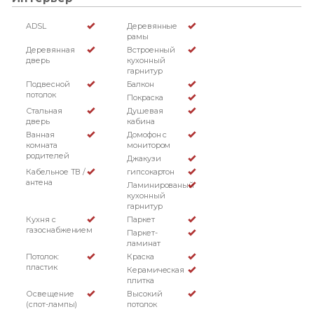
ADSL
Деревянные
рамы
Деревянная
Встроенный
дверь
кухонный
гарнитур
Подвесной
Балкон
потолок
Покраска
Стальная
Душевая
дверь
кабина
Ванная
Домофон с
комната
монитором
родителей
Джакузи
Кабельное ТВ /
гипсокартон
антена
Ламинированый
кухонный
гарнитур
Кухня с
Паркет
газоснабжением
Паркет-
ламинат
Потолок:
Краска
пластик
Керамическая
плитка
Освещение
Высокий
(спот-лампы)
потолок