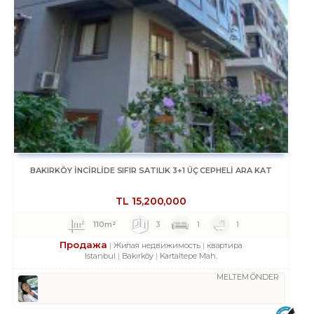
BAKIRKÖY İNCİRLİDE SIFIR SATILIK 3+1 ÜÇ CEPHELİ ARA KAT
TL
15,200,000
110m²
3
1
1
Продажа
Жилая недвижимость
квартира
Istanbul
Bakırköy
Kartaltepe Mah.
MELTEM ÖNDER