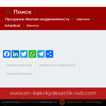
Поиск
Продажа-Жилая недвижимость
квартира
Istanbul
Bakırköy
Facebook
LinkedIn
Twitter
WhatsApp
Telegram
Share
Главная страница
Контактная информация
Главная страница
www.xn--bakirkydesatilik-rwb.com
powered by
port724.com
, trademark of
BitsCosmos Technology
|