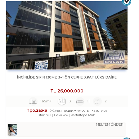
İNCİRLİDE SIFIR 130M2 3+1 ÖN CEPHE 3.KAT LÜKS DAİRE
TL
26,000,000
165m²
3
1
2
Продажа
Жилая недвижимость
квартира
Istanbul
Bakırköy
Kartaltepe Mah.
MELTEM ÖNDER