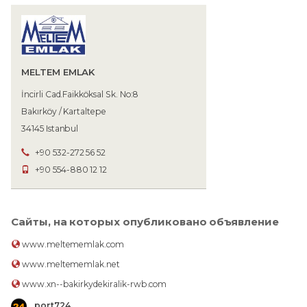
MELTEM EMLAK
İncirli Cad.Faikköksal Sk. No:8
Bakırköy / Kartaltepe
34145 Istanbul
+90 532-272 56 52
+90 554-880 12 12
Сайты, на которых опубликовано объявление
www.meltememlak.com
www.meltememlak.net
www.xn--bakirkydekiralik-rwb.com
port724