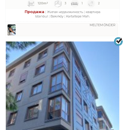
120m²
3
1
2
Продажа
Жилая недвижимость
квартира
Istanbul
Bakırköy
Kartaltepe Mah.
MELTEM ÖNDER