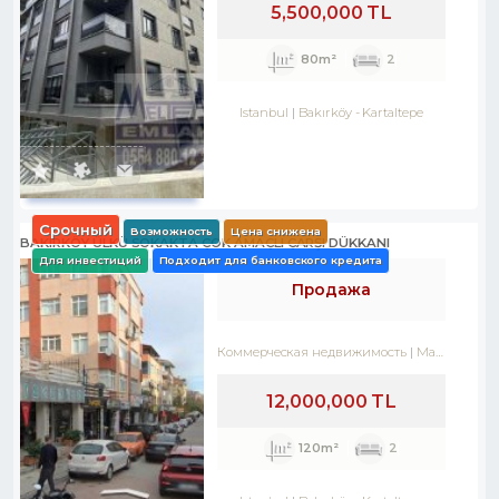
5,500,000 TL
80m²
2
Istanbul
Bakırköy
-
Kartaltepe
Срочный
Возможность
Цена снижена
BAKIRKÖY ÜLKÜ SOKAKTA ÇOK AMAÇLI ÇARŞI DÜKKANI
Для инвестиций
Подходит для банковского кредита
Продажа
Коммерческая недвижимость
Магазин
12,000,000 TL
120m²
2