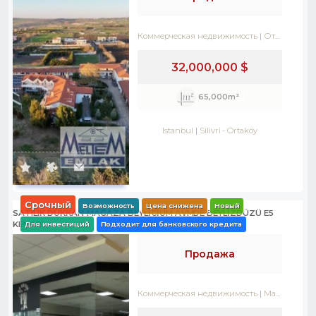
Коммерческая недвижимость
Отель
32,000,000 $
65,000m²
Istanbul
Silivri
-
Ortaköy
Срочный
Возможность
Цена снижена
Новый
SATILIK DÜKKAN-MAĞAZA BEYLİCİUM AVMDE BEYLİZDÜZÜ E5
KENARI
Для инвестиций
Подходит для банковского кредита
Продажа
Коммерческая недвижимость
Магазин