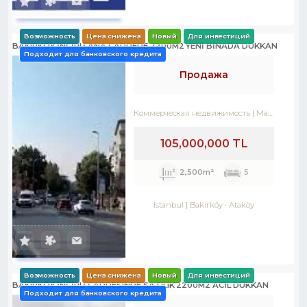
Возможность
Цена снижена
Новый
Для инвестиций
BAKIRKÖY İNCİRLİ ANA CADDEDE 2200M2 YENİ BİNADA DÜKKAN
Подходит для банковского кредита
Продажа
Коммерческая недвижимость
Магазин
105,000,000 TL
2,500m²
5
Istanbul
Bakırköy
-
Ataköy
Возможность
Цена снижена
Новый
Для инвестиций
BAKIRKÖY İNCİRLİ CADDESINDE SATILIK 2200M2 ACİL DÜKKAN
Подходит для банковского кредита