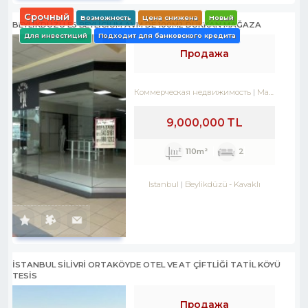
Срочный
Возможность
Цена снижена
Новый
BEYLİKDÜZÜ E5 BEYLİCİUM AVM DE 100M2 DÜKKAN MAĞAZA
Для инвестиций
Подходит для банковского кредита
Продажа
Коммерческая недвижимость
Магазин
9,000,000 TL
110m²
2
Istanbul
Beylikdüzü
-
Kavaklı
İSTANBUL SİLİVRİ ORTAKÖYDE OTEL VE AT ÇİFTLİĞİ TATİL KÖYÜ
TESİS
Продажа