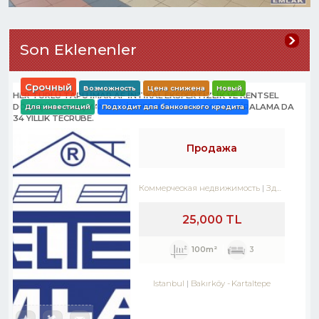
Son Eklenenler
Срочный
Возможность
Цена снижена
Новый
HER TÜRLÜ TAPU İMAR AF İNTİKAL EKSPERTİZLİK VE KENTSEL
DÖNÜŞÜM DANIŞMANLIK HİZMETLERİ- ALIM . SATIM. KİRALAMA DA
Для инвестиций
Подходит для банковского кредита
34 YILLIK TECRÜBE.
Продажа
Коммерческая недвижимость
Здание полностью
25,000 TL
100m²
3
Istanbul
Bakırköy
-
Kartaltepe