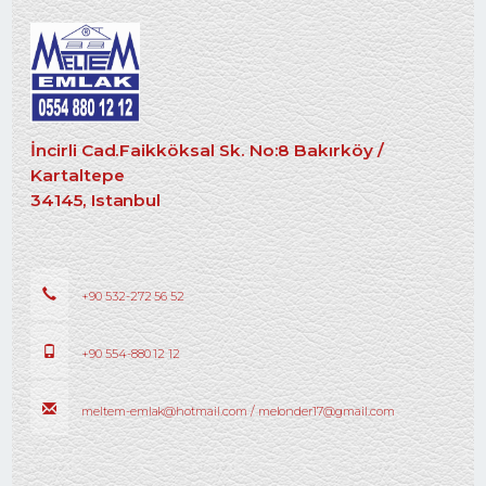
İncirli Cad.Faikköksal Sk. No:8 Bakırköy /
Kartaltepe
34145, Istanbul
+90 532-272 56 52
+90 554-880 12 12
meltem-emlak@hotmail.com / melonder17@gmail.com