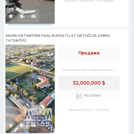
Istanbul
Bakırköy
-
Kartaltepe
SILIVRI ORTAKÖYDE FAAL RUHSATLI AT ÇIFTLIĞI,35.209M2
TATILKÖYÜ
Продажа
Коммерческая недвижимость
32,000,000 $
40,000m²
Istanbul
Silivri
-
Ortaköy