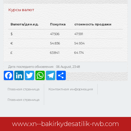
Курсы валют
Валюта/ден.ед.
Покупка
стоимость продажи
$
47.506
47.591
€
54.836
54.934
£
63.841
64.174
Дата последнего обновления
06 August, 23:48
Facebook
LinkedIn
Twitter
WhatsApp
Telegram
Share
Главная страница
Контактная информация
Главная страница
www.xn--bakirkydesatilik-rwb.com