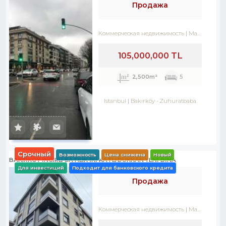
Продажа
Коммерческая недвижимость
Магазин
105,000,000 TL
2,500m²
5
Istanbul
Bakırköy
-
Zuhuratbaba
Срочный
Возможность
Цена снижена
Новый
BAKIRKÖY İNCİRLİ SATILIK İKİ KATLI DÜKKAN YENİ BİNA
Для инвестиций
Подходит для банковского кредита
Продажа
Коммерческая недвижимость
Магазин