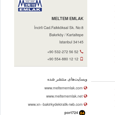
MELTEM EMLAK
İncirli Cad.Faikköksal Sk. No:8
Bakırköy / Kartaltepe
34145 Istanbul
+90 532-272 56 52
+90 554-880 12 12
وبسایت‌های منتشر شده
www.meltememlak.com
www.meltememlak.net
www.xn--bakirkydekiralik-rwb.com
port724