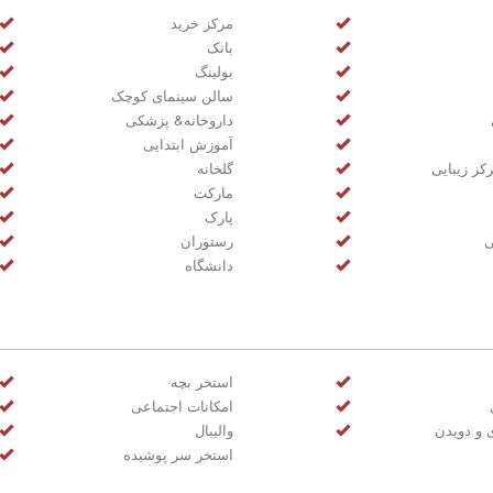
مرکز خرید
بانک
بولینگ
سالن سینمای کوچک
داروخانه& پزشکی
آموزش ابتدایی
کز زیبایی
گلخانه
مارکت
پارک
ی
رستوران
دانشگاه
استخر بچه
امکانات اجتماعی
ی و دویدن
والیبال
استخر سر پوشیده