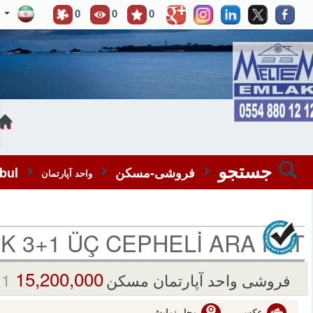
0
0
0
جستجو
فروشی-مسکن
bul
واحد آپارتمان
IK 3+1 ÜÇ CEPHELİ ARA KAT
15,200,000 TL
 1
فروشی واحد آپارتمان مسکن
عکس
محل نمایش