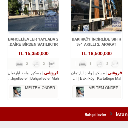
BAHÇELİEVLER YAYLADA 2
BAKIRKÖY İNCİRLİDE SIFIR
DAİRE BİRDEN SATILIKTIR.
3+1 AKILLI 2. ARAKAT
OTURUMA HAZIR
TL
15,350,000
TL
18,500,000
5
2
2
180m²
3
1
2
115m²
فروشی
فروشی
مسکن
واحد آپارتمان
مسکن
واحد آپارتمان
bul
Bahçelievler
Bahçelievler Mah.
Istanbul
Bakırköy
Kartaltepe Mah.
MELTEM ÖNDER
MELTEM ÖNDER
Istan
Bahçelievler