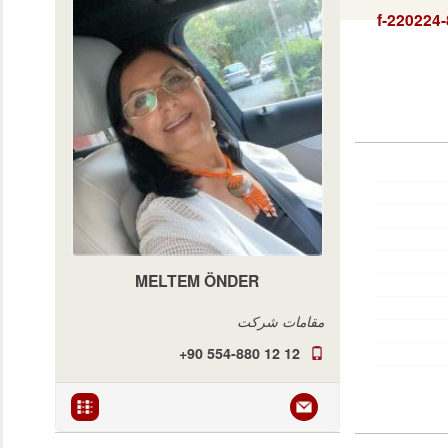
f-220224
MELTEM ÖNDER
مقامات شرکت
+90 554-880 12 12