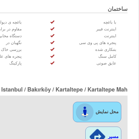
ساختمان
با باغچه
باغچه ی دیوا
اینترنت فیبر
مقاوم در براب
اینترنت
دستگاه مخاب
پنجره های پی وی سی
نگهبان در
بتنکاری شده
بررسی خاک
کامل سنگ
پنجره های عا
عایق صوتی
پارکینگ
 Istanbul / Bakırköy
/ Kartaltepe
/ Kartaltepe Mah.
محل نمایش
مسیر