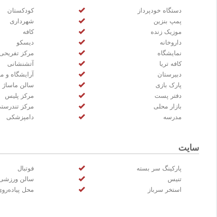
دستگاه خودپرداز
کودکستان
پمپ بنزین
شهرداری
موزیک زنده
کافه
داروخانه
دیسکو
نمایشگاه
مرکز تفریحی
کافه تریا
آتشنشانی
دبیرستان
آرایشگاه و مر
پارک بازی
سالن ماساژ
دفتر پست
مرکز پلیس
بازار محلی
مرکز تندرست
مدرسه
دامپزشکی
سایت
پارکینگ سر بسته
فوتبال
تنيس
سالن ورزشی
استخر سرباز
محل پیاده‌رو