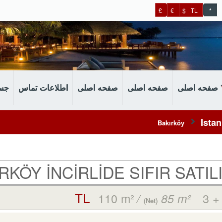
£
€
$
TL
*
صفحه اصلی
صفحه اصلی
صفحه اصلی
اطلاعات تماس
جس
Istan
Bakırköy
RKÖY İNCİRLİDE SIFIR SATIL
110 m²
3 +
/
85 m²
(Net)