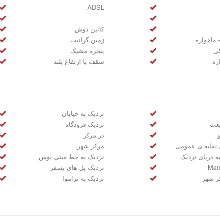
ADSL
کابین دوش
 ماهواره
زمین گرانیت
کی
پنجره مشبک
ره
سقف با ارتفاع بلند
نزدیک به خیابان
یعت
نزدیک فرودگاه
و
در مرکز
 نقلیه ی عمومی
مرکز شهر
ه دریای نزدیک
نزدیک به خط مینی بوس
نزدیک پل های بسفر
ز شهر
نزدیک به تراموا