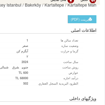
key Istanbul / Bakırköy
/ Kartaltepe
/ Kartaltepe Mah.
پرینت (PDF)
اطلاعات اصلی
تعداد سالن ها
1
وضعیت سازه
صفر
گرما و حرارت
آبگرم کن
۲
سال ساخت
2024
روش ساخت
جنوبی
شرق
شمالی
عوارض
600 TL
درآمد اجاره
68000 TL
الطرود البريدية السجل العقاري
502
ویژگیهای داخلی