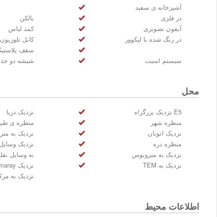
آشپزخانه ی سفید
در فلزی
بالکن
آیفون تصویری
کمد لباس
در رنگ شده با لیکوور
کابل تلوزیون-
سقف پلاستی
سیستم امنیت
شیشه دو جدا
محل
E5 نزدیک بزرگراه
نزدیک دریا
منظره شهر
منظره ی طب
نزدیک اتوبان
نزدیک به متر
منظره دره
نزدیک وسایل
نزدیک به متروبوس
به وسایل نقلی
نزدیک به TEM
نزدیک Marmaray
نزدیک به مرک
اطلاعات محیط