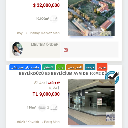
32,000,000 $
40,000m²
ilivri
/ Ortaköy
/ Ortaköy Merkez Mah.
MELTEM ÖNDER
مبرم
فرصت
السعر خفض
جدید
للاستثمار
مناسب برای اعتبار بانکی
BEYLİKDÜZÜ E5 BEYLİCİUM AVM DE 100M2 DÜKKAN
MAĞAZA
فروشی
محل کار
مغازه
9,000,000 TL
2
110m²
Turkey Istanbul / Beylikdüzü
/ Kavaklı
/ Barış Mah.