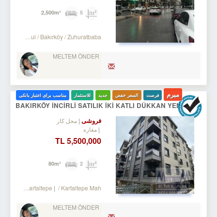
5
2,500m²
Turkey Istanbul / Bakırköy
/ Zuhuratbaba
MELTEM ÖNDER
مبرم
فرصت
السعر خفض
جدید
للاستثمار
مناسب برای اعتبار بانکی
BAKIRKÖY İNCİRLİ SATILIK İKİ KATLI DÜKKAN YENİ BİNA
فروشی
محل کار
مغازه
5,500,000 TL
2
80m²
 Bakırköy
/ Kartaltepe
/ Kartaltepe Mah.
MELTEM ÖNDER