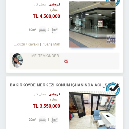
فروشی
محل کار
مغازه
4,500,000 TL
2
60m²
Turkey Istanbul / Beylikdüzü
/ Kavaklı
/ Barış Mah.
MELTEM ÖNDER
BAKIRKÖYDE MERKEZİ KONUM İŞHANINDA ACİL SATILIK
DÜKKAN
فروشی
محل کار
مغازه
3,550,000 TL
1
20m²