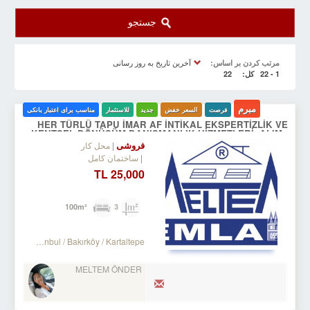
جستجو
آخرین تاریخ به روز رسانی
مرتب کردن بر اساس:
1 - 22
کل:
22
مبرم
فرصت
السعر خفض
جدید
للاستثمار
مناسب برای اعتبار بانکی
HER TÜRLÜ TAPU İMAR AF İNTİKAL EKSPERTİZLİK VE
KENTSEL DÖNÜŞÜM DANIŞMANLIK HİZMETLERİ- ALIM .
SATIM. KİRALAMA DA 34 YILLIK TECRÜBE.
فروشی
محل کار
ساختمان کامل
25,000 TL
3
100m²
Turkey Istanbul / Bakırköy
/ Kartaltepe
MELTEM ÖNDER