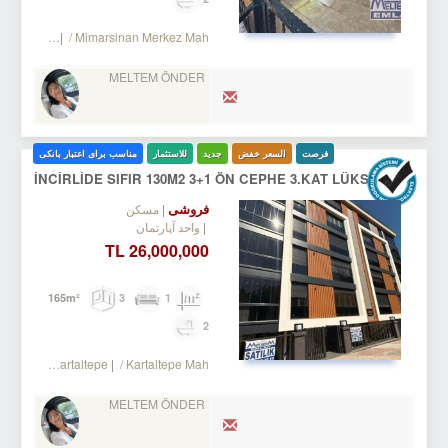
 Mimaroba
/ Mimarsinan Merkez Mah.
MELTEM ÖNDER
فرصت
السعر خفض
جدید
للاستثمار
مناسب برای اعتبار بانکی
İNCİRLİDE SIFIR 130M2 3+1 ÖN CEPHE 3.KAT LÜKS DAİRE
فروشی
مسکن
واحد آپارتمان
26,000,000 TL
3
1
165m²
2
 Bakırköy
/ Kartaltepe
/ Kartaltepe Mah.
MELTEM ÖNDER