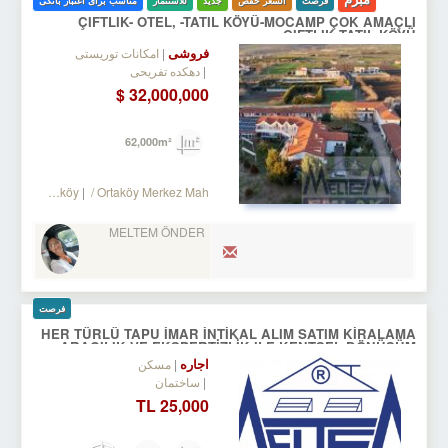
فرصت
السعر خفض
جدید
للاستثمار
مناسب برای اعتبار بانکی
ÇIFTLIK- OTEL, -TATIL KÖYÜ-MOCAMP ÇOK AMAÇLI
ÇIFTLIK TATIL KÖYÜ
فروشی
امکانات توریستی
دهکده تفریحی
32,000,000 $
62,000m²
ilivri
/ Ortaköy
/ Ortaköy Merkez Mah.
MELTEM ÖNDER
فرصت
HER TÜRLÜ TAPU İMAR İNTİKAL ALIM SATIM KİRALAMA
ARACILIK VE EKSPERTİZLİK ILE KENTSEL DÖNÜŞÜM
DANIŞMANLIK HİZMETLERİ
اجاره
مسکن
ساختمان
25,000 TL