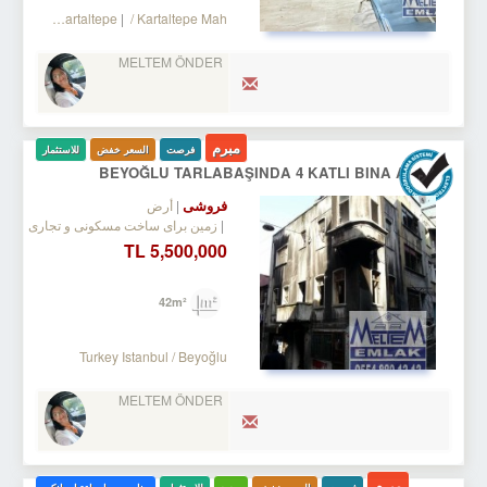
 Bakırköy
/ Kartaltepe
/ Kartaltepe Mah.
MELTEM ÖNDER
مبرم
فرصت
السعر خفض
للاستثمار
BEYOĞLU TARLABAŞINDA 4 KATLI BINA ARSASI
فروشی
أرض
زمین برای ساخت مسکونی و تجاری
5,500,000 TL
42m²
Turkey Istanbul / Beyoğlu
MELTEM ÖNDER
مبرم