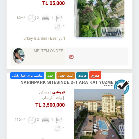
25,000 TL
2
1
60m²
1
Turkey Istanbul / Esenyurt
MELTEM ÖNDER
مبرم
فرصت
السعر خفض
جدید
مناسب برای اعتبار بانکی
NARİNPARK SİTESİNDE 2+1 ARA KAT YÜZME HAVUZ
MANZARALI
فروشی
مسکن
واحد آپارتمان
3,500,000 TL
2
1
110m²
1