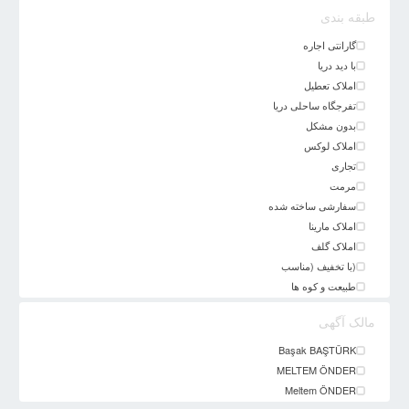
طبقه بندی
گارانتی اجاره
با دید دریا
املاک تعطیل
تفرجگاه ساحلی دریا
بدون مشکل
املاک لوکس
تجاری
مرمت
سفارشی ساخته شده
املاک مارینا
املاک گلف
(با تخفیف (مناسب
طبیعت و کوه ها
مالک آگهی
Başak BAŞTÜRK
MELTEM ÖNDER
Meltem ÖNDER