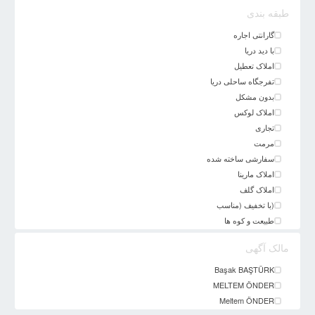
طبقه بندی
گارانتی اجاره
با دید دریا
املاک تعطیل
تفرجگاه ساحلی دریا
بدون مشکل
املاک لوکس
تجاری
مرمت
سفارشی ساخته شده
املاک مارینا
املاک گلف
(با تخفیف (مناسب
طبیعت و کوه ها
مالک آگهی
Başak BAŞTÜRK
MELTEM ÖNDER
Meltem ÖNDER