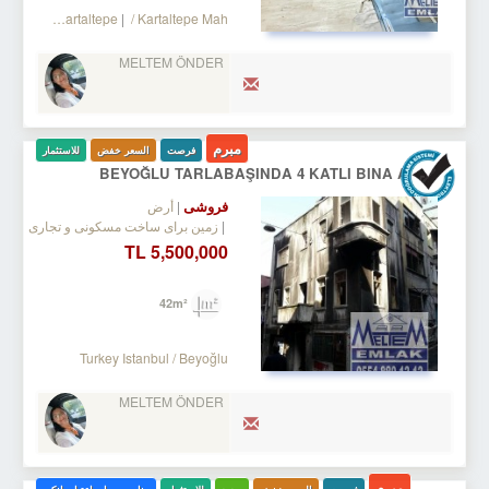
 Bakırköy
/ Kartaltepe
/ Kartaltepe Mah.
MELTEM ÖNDER
مبرم
فرصت
السعر خفض
للاستثمار
BEYOĞLU TARLABAŞINDA 4 KATLI BINA ARSASI
فروشی
أرض
زمین برای ساخت مسکونی و تجاری
5,500,000 TL
42m²
Turkey Istanbul / Beyoğlu
MELTEM ÖNDER
مبرم