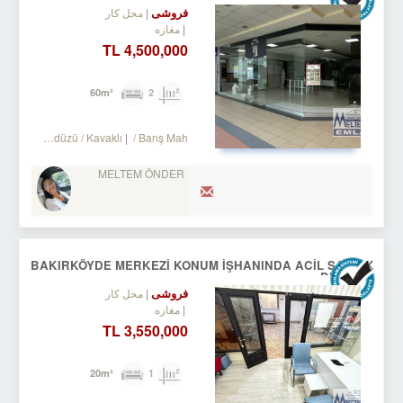
فروشی
محل کار
مغازه
4,500,000 TL
2
60m²
Turkey Istanbul / Beylikdüzü
/ Kavaklı
/ Barış Mah.
MELTEM ÖNDER
BAKIRKÖYDE MERKEZİ KONUM İŞHANINDA ACİL SATILIK
DÜKKAN
فروشی
محل کار
مغازه
3,550,000 TL
1
20m²