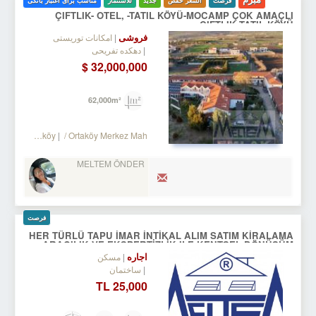
فرصت
السعر خفض
جدید
للاستثمار
مناسب برای اعتبار بانکی
ÇIFTLIK- OTEL, -TATIL KÖYÜ-MOCAMP ÇOK AMAÇLI
ÇIFTLIK TATIL KÖYÜ
فروشی
امکانات توریستی
دهکده تفریحی
32,000,000 $
62,000m²
ilivri
/ Ortaköy
/ Ortaköy Merkez Mah.
MELTEM ÖNDER
فرصت
HER TÜRLÜ TAPU İMAR İNTİKAL ALIM SATIM KİRALAMA
ARACILIK VE EKSPERTİZLİK ILE KENTSEL DÖNÜŞÜM
DANIŞMANLIK HİZMETLERİ
اجاره
مسکن
ساختمان
25,000 TL