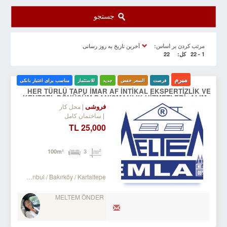
جستجو
آخرین تاریخ به روز رسانی
مرتب کردن بر اساس:
1 - 22
کل:
22
مبرم
فرصت
السعر خفض
جدید
للاستثمار
مناسب برای اعتبار بانکی
HER TÜRLÜ TAPU İMAR AF İNTİKAL EKSPERTİZLİK VE
KENTSEL DÖNÜŞÜM DANIŞMANLIK HİZMETLERİ- ALIM .
SATIM. KİRALAMA DA 34 YILLIK TECRÜBE.
فروشی
محل کار
ساختمان کامل
25,000 TL
3
100m²
Turkey Istanbul / Bakırköy
/ Kartaltepe
MELTEM ÖNDER