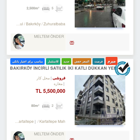
5
2,500m²
Turkey Istanbul / Bakırköy
/ Zuhuratbaba
MELTEM ÖNDER
مبرم
فرصت
السعر خفض
جدید
للاستثمار
مناسب برای اعتبار بانکی
BAKIRKÖY İNCİRLİ SATILIK İKİ KATLI DÜKKAN YENİ BİNA
فروشی
محل کار
مغازه
5,500,000 TL
2
80m²
 Bakırköy
/ Kartaltepe
/ Kartaltepe Mah.
MELTEM ÖNDER