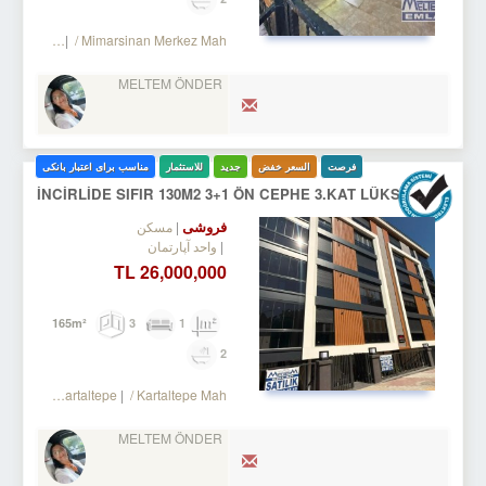
 Mimaroba
/ Mimarsinan Merkez Mah.
MELTEM ÖNDER
فرصت
السعر خفض
جدید
للاستثمار
مناسب برای اعتبار بانکی
İNCİRLİDE SIFIR 130M2 3+1 ÖN CEPHE 3.KAT LÜKS DAİRE
فروشی
مسکن
واحد آپارتمان
26,000,000 TL
3
1
165m²
2
 Bakırköy
/ Kartaltepe
/ Kartaltepe Mah.
MELTEM ÖNDER