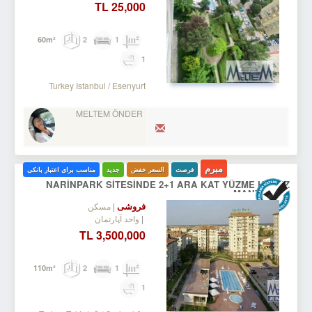
25,000 TL
2
1
60m²
1
Turkey Istanbul / Esenyurt
MELTEM ÖNDER
مبرم
فرصت
السعر خفض
جدید
مناسب برای اعتبار بانکی
NARİNPARK SİTESİNDE 2+1 ARA KAT YÜZME HAVUZ
MANZARALI
فروشی
مسکن
واحد آپارتمان
3,500,000 TL
2
1
110m²
1