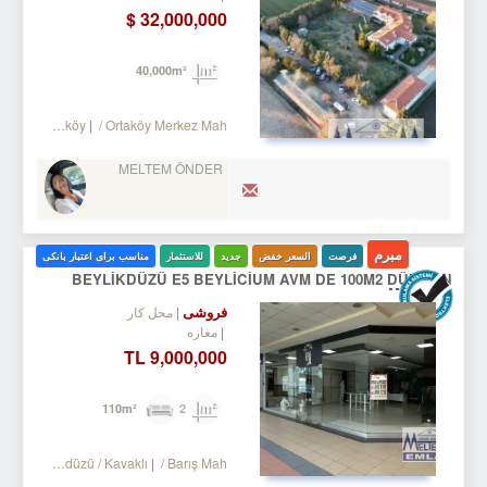
32,000,000 $
40,000m²
ilivri
/ Ortaköy
/ Ortaköy Merkez Mah.
MELTEM ÖNDER
مبرم
فرصت
السعر خفض
جدید
للاستثمار
مناسب برای اعتبار بانکی
BEYLİKDÜZÜ E5 BEYLİCİUM AVM DE 100M2 DÜKKAN
MAĞAZA
فروشی
محل کار
مغازه
9,000,000 TL
2
110m²
Turkey Istanbul / Beylikdüzü
/ Kavaklı
/ Barış Mah.