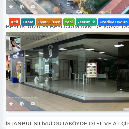
Acil
Fırsat
Fiyatı Düşen
Yeni
Yatırımlık
Krediye Uygun
BEYLİKDÜZÜ E5 BEYLİCİUM AVM DE 100M2 
MELTEM ÖNDER
İSTANBUL SİLİVRİ ORTAKÖYDE OTEL VE AT ÇİF