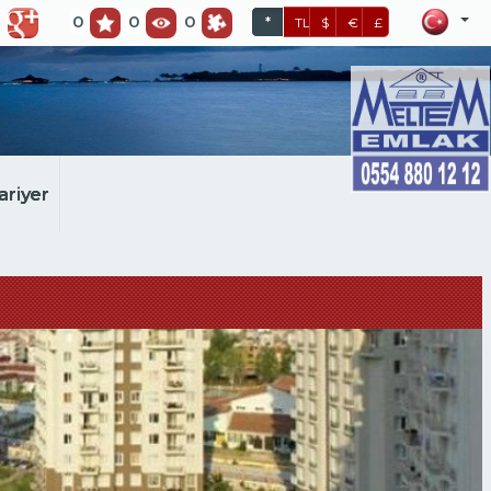
0
0
0
*
TL
$
€
£
ariyer