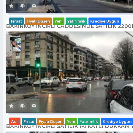
Fırsat
Fiyatı Düşen
Yeni
Yatırımlık
Krediye Uygun
BAKIRKÖY İNCİRLİ CADDESINDE SATILIK 220
MELTEM ÖNDER
Acil
Fırsat
Fiyatı Düşen
Yeni
Yatırımlık
Krediye Uygun
BAKIRKÖY İNCİRLİ SATILIK İKİ KATLI DÜKKAN 