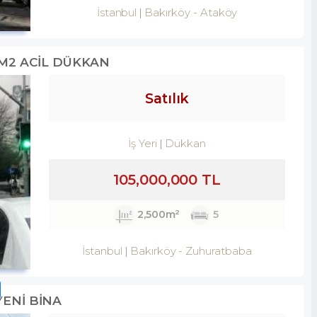
İstanbul
Bakırköy
-
Ataköy
0M2 ACİL DÜKKAN
Satılık
İş Yeri
Dükkan
105,000,000 TL
2,500m²
5
İstanbul
Bakırköy
-
Zuhuratbaba
YENİ BİNA