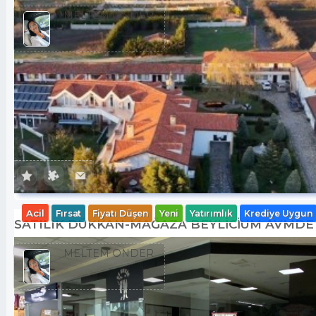
MELTEM ÖNDER
Acil
Fırsat
Fiyatı Düşen
Yeni
Yatırımlık
Krediye Uygun
SATILIK DÜKKAN-MAĞAZA BEYLİCİUM AVMDE
MELTEM ÖNDER