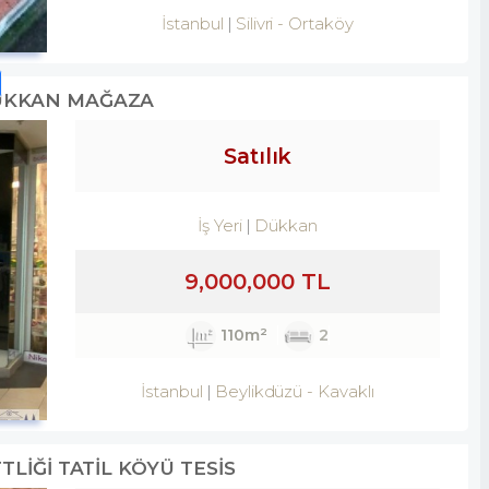
İstanbul
Silivri
-
Ortaköy
DÜKKAN MAĞAZA
Satılık
İş Yeri
Dükkan
9,000,000 TL
110m²
2
İstanbul
Beylikdüzü
-
Kavaklı
TLİĞİ TATİL KÖYÜ TESİS