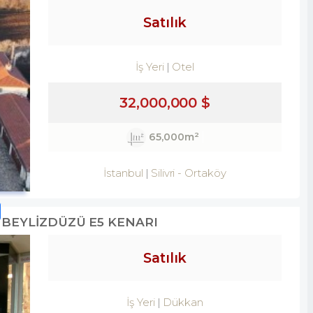
Satılık
İş Yeri
Otel
32,000,000 $
65,000m²
İstanbul
Silivri
-
Ortaköy
 BEYLİZDÜZÜ E5 KENARI
Satılık
İş Yeri
Dükkan