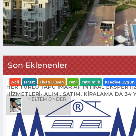
Son Eklenenler
Acil
Fırsat
Fiyatı Düşen
Yeni
Yatırımlık
Krediye Uygun
HER TÜRLÜ TAPU İMAR AF İNTİKAL EKSPERT
HİZMETLERİ- ALIM . SATIM. KİRALAMA DA 34 
MELTEM ÖNDER