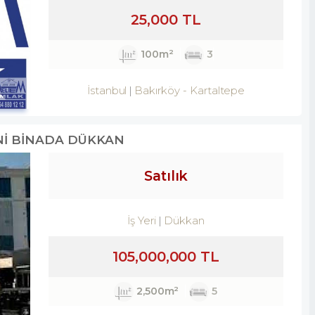
25,000 TL
100m²
3
İstanbul
Bakırköy
-
Kartaltepe
Nİ BİNADA DÜKKAN
Satılık
İş Yeri
Dükkan
105,000,000 TL
2,500m²
5