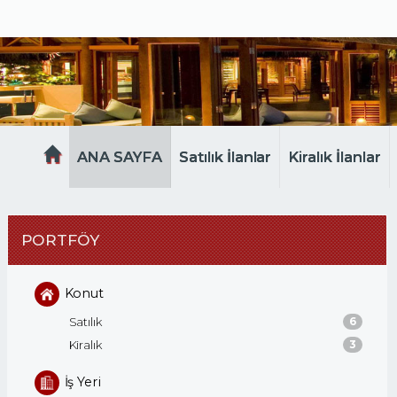
MELTEM EMLAK
ANA SAYFA
Satılık İlanlar
Kiralık İlanlar
PORTFÖY
Konut
Satılık
6
Kiralık
3
İş Yeri