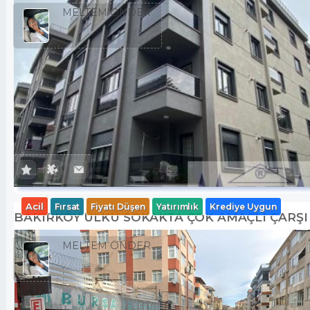
MELTEM ÖNDER
Acil
Fırsat
Fiyatı Düşen
Yatırımlık
Krediye Uygun
BAKIRKÖY ÜLKÜ SOKAKTA ÇOK AMAÇLI ÇARŞI
MELTEM ÖNDER