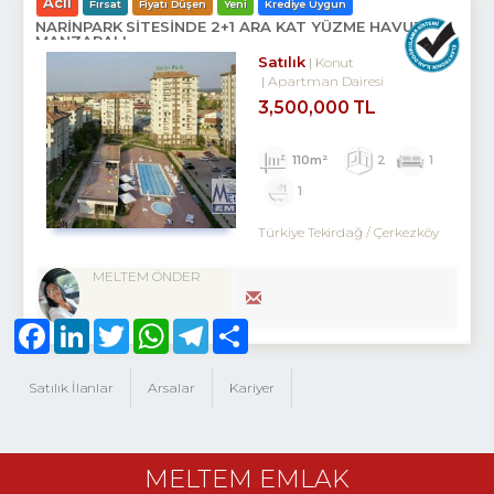
Acil
Fırsat
Fiyatı Düşen
Yeni
Krediye Uygun
NARİNPARK SİTESİNDE 2+1 ARA KAT YÜZME HAVUZ
MANZARALI
Satılık
Konut
Apartman Dairesi
3,500,000 TL
110m²
2
1
1
Türkiye Tekirdağ / Çerkezköy
MELTEM ÖNDER
Facebook
LinkedIn
Twitter
WhatsApp
Telegram
Share
Satılık İlanlar
Arsalar
Kariyer
MELTEM EMLAK