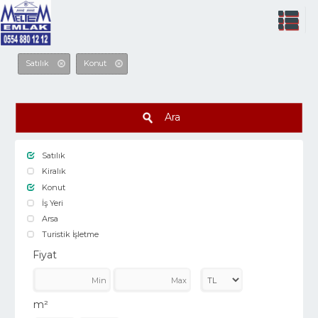
Satılık
Konut
Ara
Satılık
Kiralık
Konut
İş Yeri
Arsa
Turistik İşletme
Fiyat
m²