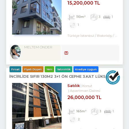
15,200,000 TL
110m²
3
1
1
Türkiye İstanbul / Bakırköy
/ Kartaltepe
MELTEM ÖNDER
Fırsat
Fiyatı Düşen
Yeni
Yatırımlık
Krediye Uygun
İNCİRLİDE SIFIR 130M2 3+1 ÖN CEPHE 3.KAT LÜKS DAİRE
Satılık
Konut
Apartman Dairesi
26,000,000 TL
165m²
3
1
2