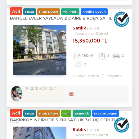
Acil
Fırsat
Fiyatı Düşen
Yatırımlık
Krediye Uygun
BAHÇELİEVLER YAYLADA 2 DAİRE BİRDEN SATILIKTIR.
Satılık
Konut
Apartman Dairesi
15,350,000 TL
180m²
5
2
2
Türkiye İstanbul / Bahçelievler
/ Merk
MELTEM ÖNDER
Acil
Fırsat
Fiyatı Düşen
Yeni
Yatırımlık
Krediye Uygun
BAKIRKÖY İNCİRLİDE SIFIR SATILIK 3+1 ÜÇ CEPHELİ ARA
KAT
Satılık
Konut
Apartman Dairesi