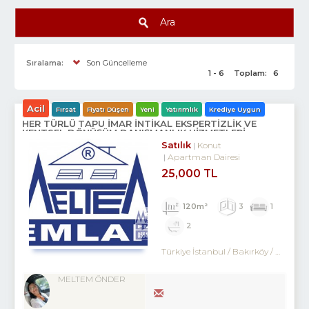
Ara
Sıralama:
Son Güncelleme
1 - 6
Toplam:
6
Acil
Fırsat
Fiyatı Düşen
Yeni
Yatırımlık
Krediye Uygun
HER TÜRLÜ TAPU İMAR İNTİKAL EKSPERTİZLİK VE
KENTSEL DÖNÜŞÜM DANIŞMANLIK HİZMETLERİ
Satılık
Konut
Apartman Dairesi
25,000 TL
120m²
3
1
2
Türkiye İstanbul / Bakırköy
/ Kartaltepe
MELTEM ÖNDER