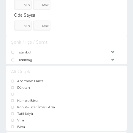
Oda Sayısı
Şehir / İlçe / Semt
İstanbul
Tekirdağ
Alt Gruplar
Apartman Dairesi
Dükkan
Komple Bina
Konut+Ticari İmarlı Arsa
Tatil Köyü
Villa
Bina