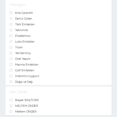
Kategori
Kira Garantili
Deniz Gören
Tatil Emlakları
Yatırımlık
Problemsiz
Luks Emlaklar
Ticari
Yenilenmiş
Özel Yapım
Marina Emlakları
Golf Emlakları
İndirimli (Uygun)
Doğa ve Dağ
İlan Sahibi
Başak BAŞTÜRK
MELTEM ÖNDER
Meltem ÖNDER