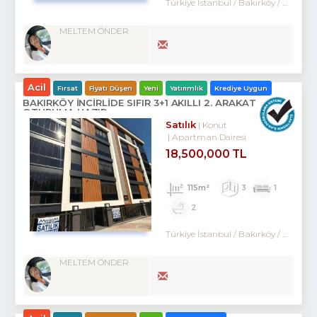
Türkiye İstanbul / Bakırköy
/ Kartaltepe
MELTEM ÖNDER
Acil
Fırsat
Fiyatı Düşen
Yeni
Yatırımlık
Krediye Uygun
BAKIRKÖY İNCİRLİDE SIFIR 3+1 AKILLI 2. ARAKAT
OTURUMA HAZIR
Satılık
Konut
Apartman Dairesi
18,500,000 TL
115m²
3
1
2
Türkiye İstanbul / Bakırköy
/ Kartaltepe
MELTEM ÖNDER