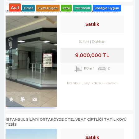
Acil
Fırsat
Fiyatı Düşen
Yeni
Yatırımlık
Krediye Uygun
BEYLİKDÜZÜ E5 BEYLİCİUM AVM DE 100M2 DÜKKAN MAĞAZA
Satılık
İş Yeri
Dükkan
9,000,000 TL
110m²
2
İstanbul
Beylikdüzü
-
Kavaklı
İSTANBUL SİLİVRİ ORTAKÖYDE OTEL VE AT ÇİFTLİĞİ TATİL KÖYÜ
TESİS
Satılık