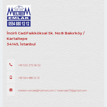
İncirli Cad.Faikköksal Sk. No:8 Bakırköy /
Kartaltepe
34145, İstanbul
+90 532-272 56 52
+90 554-880 12 12
meltem-emlak@hotmail.com / melonder17@gmail.com