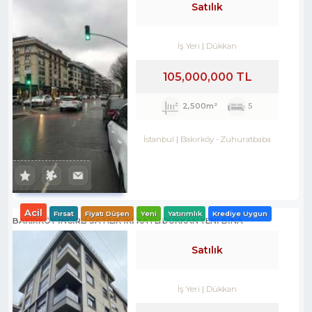
Satılık
İş Yeri
Dükkan
105,000,000 TL
2,500m²
5
İstanbul
Bakırköy
-
Zuhuratbaba
Acil
Fırsat
Fiyatı Düşen
Yeni
Yatırımlık
Krediye Uygun
BAKIRKÖY İNCİRLİ SATILIK İKİ KATLI DÜKKAN YENİ BİNA
Satılık
İş Yeri
Dükkan