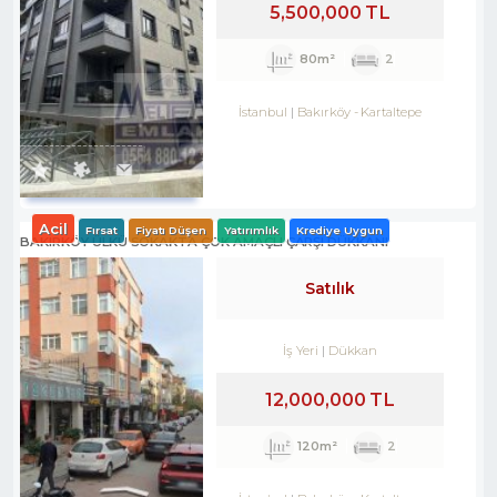
5,500,000 TL
80m²
2
İstanbul
Bakırköy
-
Kartaltepe
Acil
Fırsat
Fiyatı Düşen
Yatırımlık
Krediye Uygun
BAKIRKÖY ÜLKÜ SOKAKTA ÇOK AMAÇLI ÇARŞI DÜKKANI
Satılık
İş Yeri
Dükkan
12,000,000 TL
120m²
2