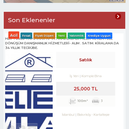
Son Eklenenler
Acil
Fırsat
Fiyatı Düşen
Yeni
Yatırımlık
Krediye Uygun
HER TÜRLÜ TAPU İMAR AF İNTİKAL EKSPERTİZLİK VE KENTSEL
DÖNÜŞÜM DANIŞMANLIK HİZMETLERİ- ALIM . SATIM. KİRALAMA DA
34 YILLIK TECRÜBE.
Satılık
İş Yeri
Komple Bina
25,000 TL
100m²
3
İstanbul
Bakırköy
-
Kartaltepe