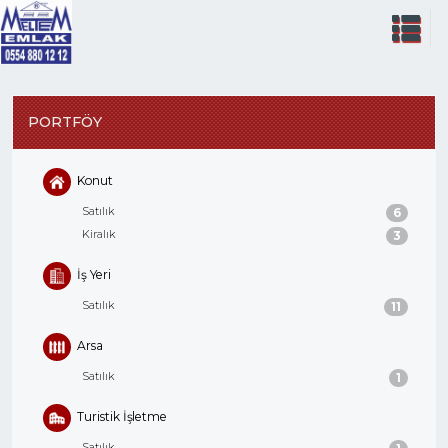
PORTFÖY
Konut
Satılık
6
Kiralık
3
İş Yeri
Satılık
11
Arsa
Satılık
1
Turistik İşletme
Satılık