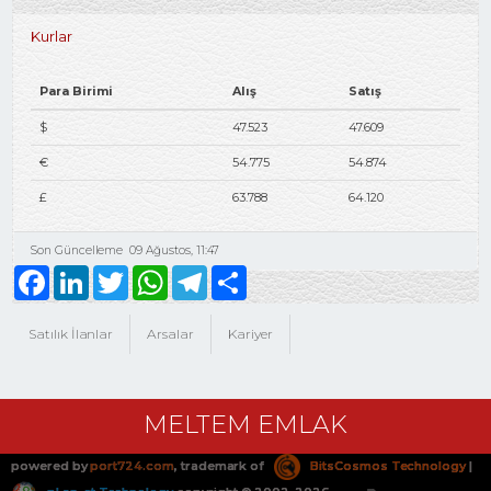
Kurlar
Para Birimi
Alış
Satış
$
47.523
47.609
€
54.775
54.874
£
63.788
64.120
Son Güncelleme
09 Ağustos, 11:47
Facebook
LinkedIn
Twitter
WhatsApp
Telegram
Share
Satılık İlanlar
Arsalar
Kariyer
MELTEM EMLAK
powered by
port724.com
, trademark of
BitsCosmos Technology
|