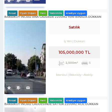
Fırsat
Fiyatı Düşen
Yeni
Yatırımlık
Krediye Uygun
BAKIRKÖY İNCİRLİ ANA CADDEDE 2200M2 YENİ BİNADA DÜKKAN
Satılık
İş Yeri
Dükkan
105,000,000 TL
2,500m²
5
İstanbul
Bakırköy
-
Ataköy
Fırsat
Fiyatı Düşen
Yeni
Yatırımlık
Krediye Uygun
BAKIRKÖY İNCİRLİ CADDESINDE SATILIK 2200M2 ACİL DÜKKAN