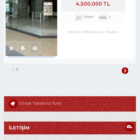
4,500,000 TL
60m²
2
İstanbul
Beylikdüzü
-
Kavaklı
1 - 9
Emlak Talebinizi İletin
İLETİŞİM