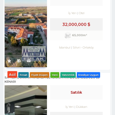
İş Yeri
Otel
32,000,000 $
65,000m²
İstanbul
Silivri
-
Ortaköy
Acil
Fırsat
Fiyatı Düşen
Yeni
Yatırımlık
Krediye Uygun
SATILIK DÜKKAN-MAĞAZA BEYLİCİUM AVMDE BEYLİZDÜZÜ E5
KENARI
Satılık
İş Yeri
Dükkan