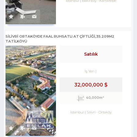
İstanbul
Bakırköy
-
Kartaltepe
SILIVRI ORTAKÖYDE FAAL RUHSATLI AT ÇIFTLIĞI,35.209M2
TATILKÖYÜ
Satılık
İş Yeri
32,000,000 $
40,000m²
İstanbul
Silivri
-
Ortaköy