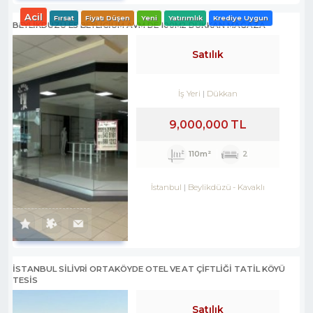
Acil
Fırsat
Fiyatı Düşen
Yeni
Yatırımlık
Krediye Uygun
BEYLİKDÜZÜ E5 BEYLİCİUM AVM DE 100M2 DÜKKAN MAĞAZA
Satılık
İş Yeri
Dükkan
9,000,000 TL
110m²
2
İstanbul
Beylikdüzü
-
Kavaklı
İSTANBUL SİLİVRİ ORTAKÖYDE OTEL VE AT ÇİFTLİĞİ TATİL KÖYÜ
TESİS
Satılık