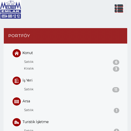
PORTFÖY
Konut
Satılık
6
Kiralık
3
İş Yeri
Satılık
11
Arsa
Satılık
1
Turistik İşletme
Satılık