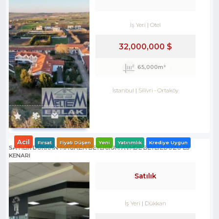
İş Yeri
Otel
32,000,000 $
65,000m²
İstanbul
Silivri
-
Ortaköy
Acil
Fırsat
Fiyatı Düşen
Yeni
Yatırımlık
Krediye Uygun
SATILIK DÜKKAN-MAĞAZA BEYLİCİUM AVMDE BEYLİZDÜZÜ E5
KENARI
Satılık
İş Yeri
Dükkan