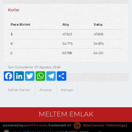
Kurlar
Para Birimi
Alış
Satış
$
47.523
47.609
€
54.775
54.874
£
63.788
64.120
Son Güncelleme
07 Ağustos, 23:48
Facebook
LinkedIn
Twitter
WhatsApp
Telegram
Share
Satılık İlanlar
Arsalar
Kariyer
MELTEM EMLAK
powered by
port724.com
, trademark of
BitsCosmos Technology
|