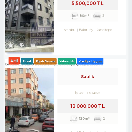
5,500,000 TL
80m²
2
İstanbul
Bakırköy
-
Kartaltepe
Acil
Fırsat
Fiyatı Düşen
Yatırımlık
Krediye Uygun
BAKIRKÖY ÜLKÜ SOKAKTA ÇOK AMAÇLI ÇARŞI DÜKKANI
Satılık
İş Yeri
Dükkan
12,000,000 TL
120m²
2