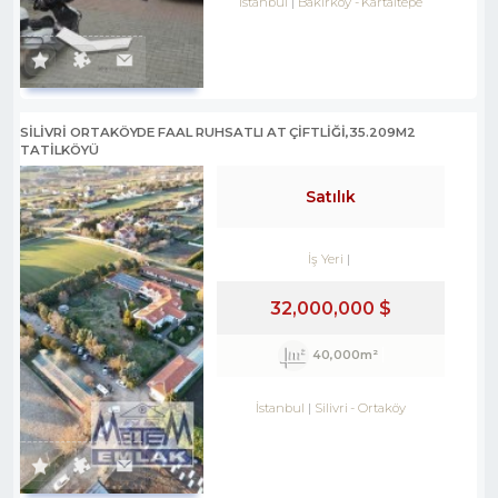
İstanbul
Bakırköy
-
Kartaltepe
SILIVRI ORTAKÖYDE FAAL RUHSATLI AT ÇIFTLIĞI,35.209M2
TATILKÖYÜ
Satılık
İş Yeri
32,000,000 $
40,000m²
İstanbul
Silivri
-
Ortaköy