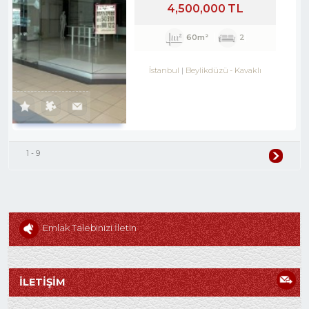
4,500,000 TL
60m²
2
İstanbul
Beylikdüzü
-
Kavaklı
1 - 9
Emlak Talebinizi İletin
İLETİŞİM