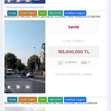
Fırsat
Fiyatı Düşen
Yeni
Yatırımlık
Krediye Uygun
BAKIRKÖY İNCİRLİ ANA CADDEDE 2200M2 YENİ BİNADA DÜKKAN
Satılık
İş Yeri
Dükkan
105,000,000 TL
2,500m²
5
İstanbul
Bakırköy
-
Ataköy
Fırsat
Fiyatı Düşen
Yeni
Yatırımlık
Krediye Uygun
BAKIRKÖY İNCİRLİ CADDESINDE SATILIK 2200M2 ACİL DÜKKAN