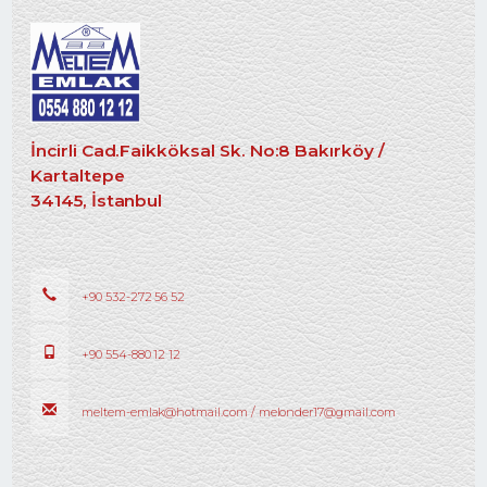
İncirli Cad.Faikköksal Sk. No:8 Bakırköy /
Kartaltepe
34145, İstanbul
+90 532-272 56 52
+90 554-880 12 12
meltem-emlak@hotmail.com / melonder17@gmail.com