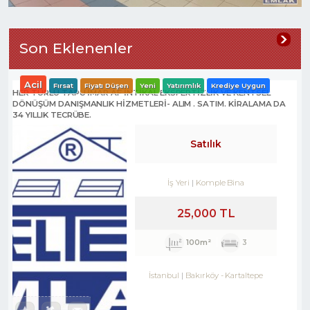
Son Eklenenler
Acil
Fırsat
Fiyatı Düşen
Yeni
Yatırımlık
Krediye Uygun
HER TÜRLÜ TAPU İMAR AF İNTİKAL EKSPERTİZLİK VE KENTSEL
DÖNÜŞÜM DANIŞMANLIK HİZMETLERİ- ALIM . SATIM. KİRALAMA DA
34 YILLIK TECRÜBE.
Satılık
İş Yeri
Komple Bina
25,000 TL
100m²
3
İstanbul
Bakırköy
-
Kartaltepe