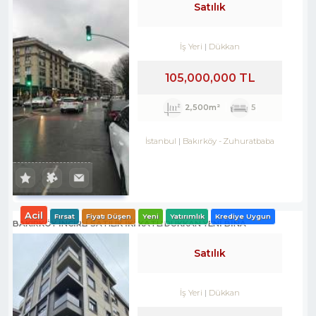
Satılık
İş Yeri
Dükkan
105,000,000 TL
2,500m²
5
İstanbul
Bakırköy
-
Zuhuratbaba
Acil
Fırsat
Fiyatı Düşen
Yeni
Yatırımlık
Krediye Uygun
BAKIRKÖY İNCİRLİ SATILIK İKİ KATLI DÜKKAN YENİ BİNA
Satılık
İş Yeri
Dükkan