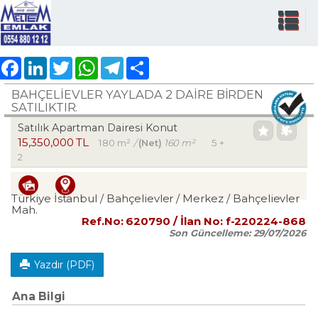
Facebook
LinkedIn
Twitter
WhatsApp
Telegram
Share
BAHÇELİEVLER YAYLADA 2 DAİRE BİRDEN
SATILIKTIR.
Satılık Apartman Dairesi Konut
15,350,000 TL
180 m²
/
(Net)
160 m²
5 +
2
Türkiye İstanbul / Bahçelievler
/ Merkez
/ Bahçelievler
Mah.
Ref.No:
620790
/ İlan No:
f-220224-868
Son Güncelleme:
29/07/2026
Yazdır (PDF)
Ana Bilgi