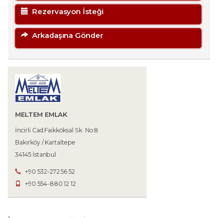
Rezervasyon İsteği
Arkadaşına Gönder
MELTEM EMLAK
İncirli Cad.Faikköksal Sk. No:8
Bakırköy / Kartaltepe
34145 İstanbul
+90 532-272 56 52
+90 554-880 12 12