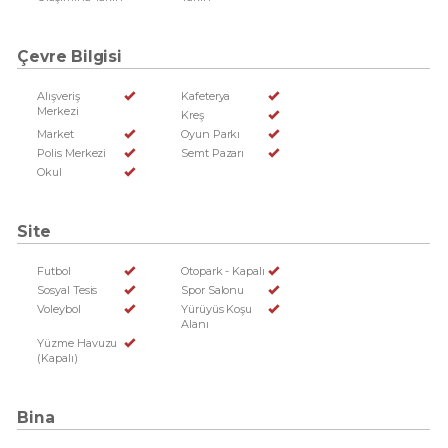
Çevre Bilgisi
Alışveriş
Kafeterya
Merkezi
Kreş
Market
Oyun Parkı
Polis Merkezi
Semt Pazarı
Okul
Site
Futbol
Otopark - Kapalı
Sosyal Tesis
Spor Salonu
Voleybol
Yürüyüs Koşu
Alanı
Yüzme Havuzu
(Kapalı)
Bina