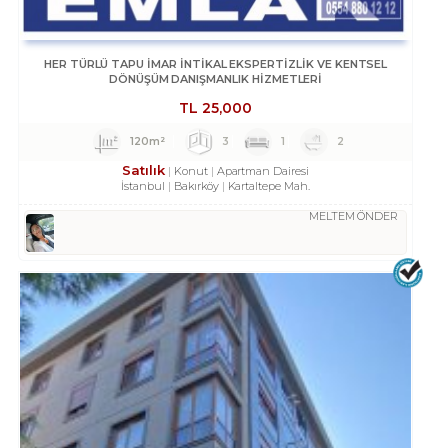
HER TÜRLÜ TAPU İMAR İNTİKAL EKSPERTİZLİK VE KENTSEL
DÖNÜŞÜM DANIŞMANLIK HİZMETLERİ
TL
25,000
120m²
3
1
2
Satılık
Konut
Apartman Dairesi
İstanbul
Bakırköy
Kartaltepe Mah.
MELTEM ÖNDER