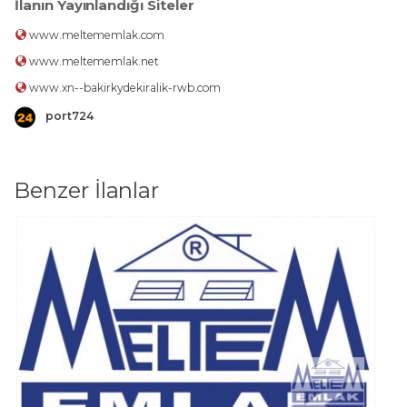
İlanın Yayınlandığı Siteler
www.meltememlak.com
www.meltememlak.net
www.xn--bakirkydekiralik-rwb.com
port724
Benzer İlanlar