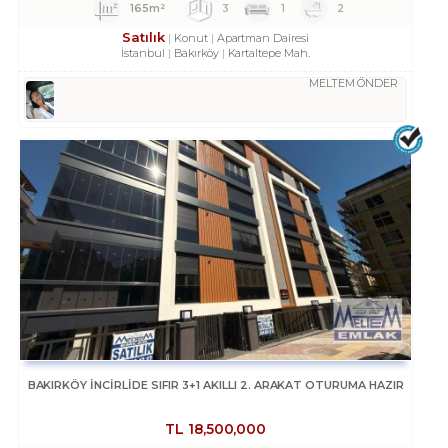
165m²
3
1
2
Satılık
Konut
Apartman Dairesi
İstanbul
Bakırköy
Kartaltepe Mah.
MELTEM ÖNDER
BAKIRKÖY İNCİRLİDE SIFIR 3+1 AKILLI 2. ARAKAT OTURUMA HAZIR
TL
18,500,000