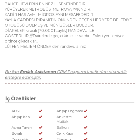
BAHÇELİEVLERİN EN NEZİH SEMTİNDEDİR.
YÜRÜYEREK METROBÜS METROYA YAKINDIR.
KADİR HAS AVM -MİGROS AYNI MESAFEDEDİR.
YAYLA CADDESİ PİRAMİTİN ÖNÜNDEN GEÇEN HER YERE BELEDİYE
OTOBÜSÜ DOLMUŞ VE MÜNİBÜSLER BOLDUR.
DİARELER kiracılı (70.000TLaylık) RANDEVU İLE
GÖSTERİLİR.///Dairelerde geçici kiracılar vardır--Evleri yenileniyor
bitince çıkacaklar..
LÜTFEN MELTEM ÖNDER'den randevu alınız
Bu ilan
Emlak Asistanım
CRM Programı tarafından otomatik
entegre edilmiştir.
İç Özellikler
ADSL
Ahşap Doğrama
Ahşap Kapı
Ankastre
Mutfak
Asma Tavan
Balkon
Boyalı
Çelik Kapı
Duşakabin
Ebeveyn