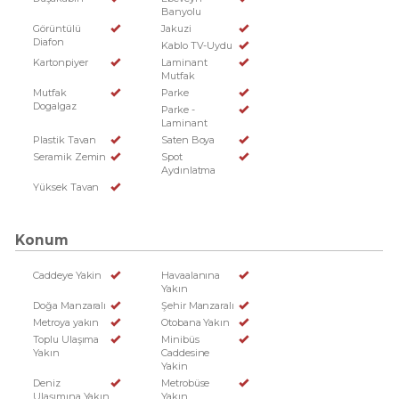
Banyolu
Görüntülü
Jakuzi
Diafon
Kablo TV-Uydu
Kartonpiyer
Laminant
Mutfak
Mutfak
Parke
Dogalgaz
Parke -
Laminant
Plastik Tavan
Saten Boya
Seramik Zemin
Spot
Aydınlatma
Yüksek Tavan
Konum
Caddeye Yakin
Havaalanına
Yakın
Doğa Manzaralı
Şehir Manzaralı
Metroya yakın
Otobana Yakın
Toplu Ulaşıma
Minibüs
Yakın
Caddesine
Yakin
Deniz
Metrobüse
Ulaşımına Yakın
Yakın