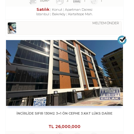
110m²
3
1
1
Satılık
Konut
Apartman Dairesi
İstanbul
Bakırköy
Kartaltepe Mah.
MELTEM ÖNDER
İNCİRLİDE SIFIR 130M2 3+1 ÖN CEPHE 3.KAT LÜKS DAİRE
TL
26,000,000