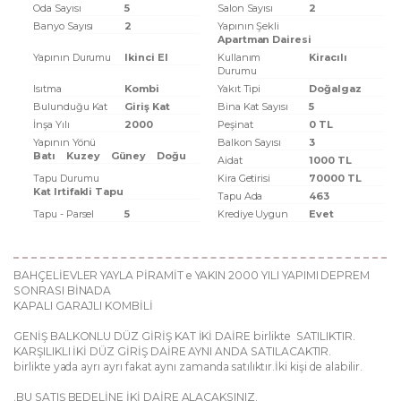
Oda Sayısı
5
Salon Sayısı
2
Banyo Sayısı
2
Yapının Şekli
Apartman Dairesi
Yapının Durumu
Ikinci El
Kullanım
Kiracılı
Durumu
Isıtma
Kombi
Yakıt Tipi
Doğalgaz
Bulunduğu Kat
Giriş Kat
Bina Kat Sayısı
5
İnşa Yılı
2000
Peşinat
0 TL
Yapının Yönü
Balkon Sayısı
3
Batı
Kuzey
Güney
Doğu
Aidat
1000 TL
Tapu Durumu
Kira Getirisi
70000 TL
Kat Irtifakli Tapu
Tapu Ada
463
Tapu - Parsel
5
Krediye Uygun
Evet
BAHÇELİEVLER YAYLA PİRAMİT e YAKIN 2000 YILI YAPIMI DEPREM
SONRASI BİNADA
KAPALI GARAJLI KOMBİLİ
GENİŞ BALKONLU DÜZ GİRİŞ KAT İKİ DAİRE birlikte SATILIKTIR.
KARŞILIKLI İKİ DÜZ GİRİŞ DAİRE AYNI ANDA SATILACAKTIR.
birlikte yada ayrı ayrı fakat aynı zamanda satılıktır.İki kişi de alabilir.
.BU SATIŞ BEDELİNE İKİ DAİRE ALACAKSINIZ.