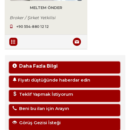
MELTEM ÖNDER
Broker / Şirket Yetkilisi
+90 554-880 12 12
Daha Fazla Bilgi
Fiyatı düştüğünde haberdar edin
Teklif Yapmak İstiyorum
Beni bu ilan için Arayın
Görüş Gezisi İsteği