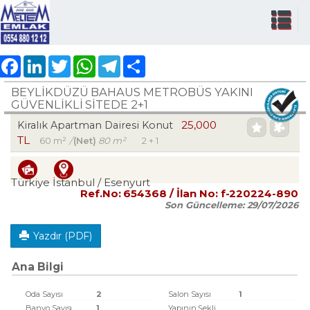
Facebook
LinkedIn
Twitter
WhatsApp
Telegram
Share
BEYLİKDÜZÜ BAHAUS METROBÜS YAKINI
GÜVENLİKLİ SİTEDE 2+1
25,000
Kiralık Apartman Dairesi Konut
TL
60 m²
/
(Net)
80 m²
2 + 1
Türkiye İstanbul / Esenyurt
Ref.No:
654368
/ İlan No:
f-220224-890
Son Güncelleme:
29/07/2026
Yazdır (PDF)
Ana Bilgi
Oda Sayısı
2
Salon Sayısı
1
Banyo Sayısı
1
Yapının Şekli