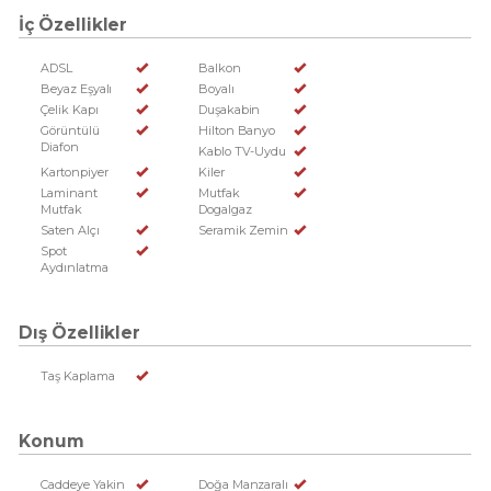
İç Özellikler
ADSL
Balkon
Beyaz Eşyalı
Boyalı
Çelik Kapı
Duşakabin
Görüntülü
Hilton Banyo
Diafon
Kablo TV-Uydu
Kartonpiyer
Kiler
Laminant
Mutfak
Mutfak
Dogalgaz
Saten Alçı
Seramik Zemin
Spot
Aydınlatma
Dış Özellikler
Taş Kaplama
Konum
Caddeye Yakin
Doğa Manzaralı