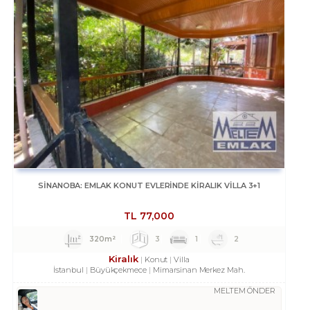
SİNANOBA: EMLAK KONUT EVLERINDE KİRALIK VİLLA 3+1
TL
77,000
320m²
3
1
2
Kiralık
Konut
Villa
İstanbul
Büyükçekmece
Mimarsinan Merkez Mah.
MELTEM ÖNDER