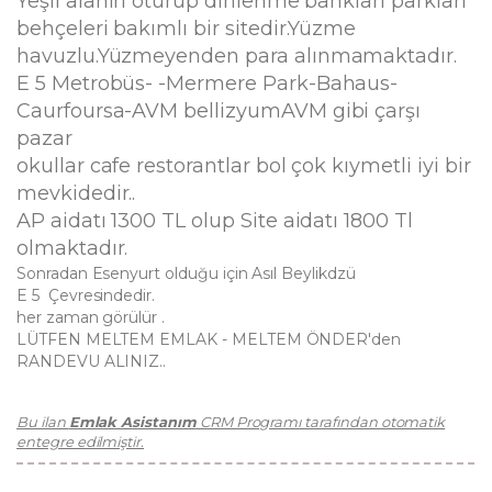
Yeşil alanlrı oturup dinlenme bankları parkları
behçeleri bakımlı bir sitedir.Yüzme
havuzlu.Yüzmeyenden para alınmamaktadır.
E 5 Metrobüs- -Mermere Park-Bahaus-
Caurfoursa-AVM bellizyumAVM gibi çarşı
pazar
okullar cafe restorantlar bol çok kıymetli iyi bir
mevkidedir..
AP aidatı 1300 TL olup Site aidatı 1800 Tl
olmaktadır.
Sonradan Esenyurt olduğu için Asıl Beylikdzü
E 5 Çevresindedir.
her zaman görülür .
LÜTFEN MELTEM EMLAK - MELTEM ÖNDER'den
RANDEVU ALINIZ..
Bu ilan
Emlak Asistanım
CRM Programı tarafından otomatik
entegre edilmiştir.