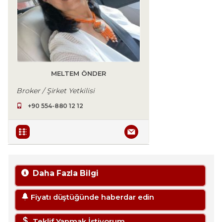
MELTEM ÖNDER
Broker / Şirket Yetkilisi
+90 554-880 12 12
Daha Fazla Bilgi
Fiyatı düştüğünde haberdar edin
Teklif Yapmak İstiyorum