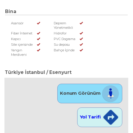
Bina
Asansör
Deprem
Yönetmelikli
Fiber İnternet
Hidrofor
Kapıcı
PVC Dograma
Site içerisinde
Su deposu
Yangın
Bahçe İçinde
Merdiveni
Türkiye İstanbul / Esenyurt
Konum Görünüm
Yol Tarifi