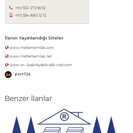
+90 532-272 56 52
+90 554-880 12 12
İlanın Yayınlandığı Siteler
www.meltememlak.com
www.meltememlak.net
www.xn--bakirkydekiralik-rwb.com
port724
Benzer İlanlar