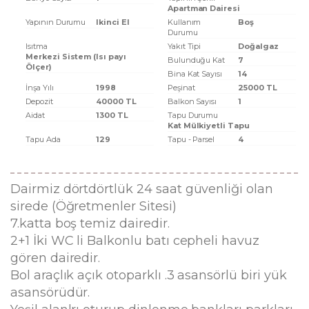
Apartman Dairesi
Yapının Durumu
Ikinci El
Kullanım
Boş
Durumu
Isıtma
Yakıt Tipi
Doğalgaz
Merkezi Sistem (Isı payı
Bulunduğu Kat
7
Ölçer)
Bina Kat Sayısı
14
İnşa Yılı
1998
Peşinat
25000 TL
Depozit
40000 TL
Balkon Sayısı
1
Aidat
1300 TL
Tapu Durumu
Kat Mülkiyetli Tapu
Tapu Ada
129
Tapu - Parsel
4
Dairmiz dörtdörtlük 24 saat güvenliği olan
sirede (Öğretmenler Sitesi)
7.katta boş temiz dairedir.
2+1 İki WC li Balkonlu batı cepheli havuz
gören dairedir.
Bol araçlık açık otoparklı .3 asansörlü biri yük
asansörüdür.