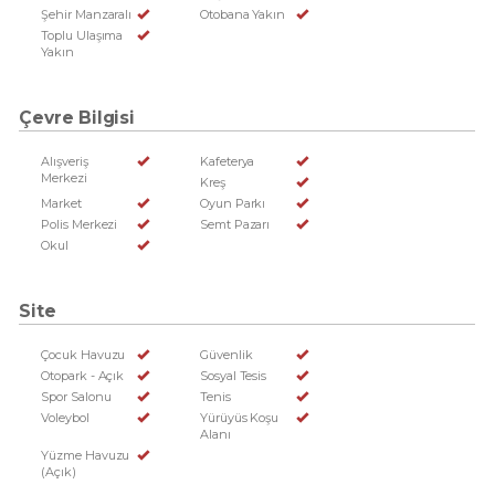
Şehir Manzaralı
Otobana Yakın
Toplu Ulaşıma
Yakın
Çevre Bilgisi
Alışveriş
Kafeterya
Merkezi
Kreş
Market
Oyun Parkı
Polis Merkezi
Semt Pazarı
Okul
Site
Çocuk Havuzu
Güvenlik
Otopark - Açık
Sosyal Tesis
Spor Salonu
Tenis
Voleybol
Yürüyüs Koşu
Alanı
Yüzme Havuzu
(Açık)