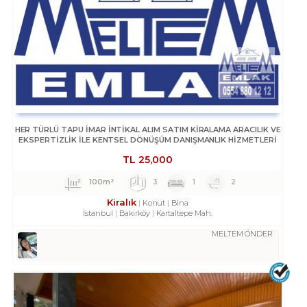
HER TÜRLÜ TAPU İMAR İNTİKAL ALIM SATIM KİRALAMA ARACILIK VE
EKSPERTİZLİK ILE KENTSEL DÖNÜŞÜM DANIŞMANLIK HİZMETLERİ
TL
25,000
100m²
3
1
2
Kiralık
Konut
Bina
İstanbul
Bakırköy
Kartaltepe Mah.
MELTEM ÖNDER