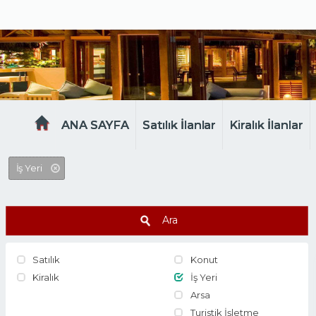
MELTEM EMLAK
ANA SAYFA
Satılık İlanlar
Kiralık İlanlar
İş Yeri
Ara
Satılık
Konut
Kiralık
İş Yeri
Arsa
Turistik İşletme