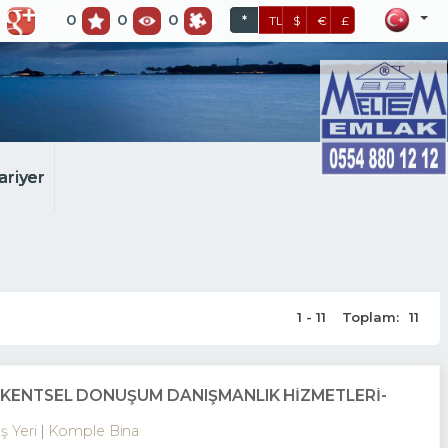
0
0
0
*
TL
$
€
£
ariyer
1 - 11
Toplam:
11
E KENTSEL DÖNÜŞÜM DANIŞMANLIK HİZMETLERİ-
İş Yeri
Komple Bina