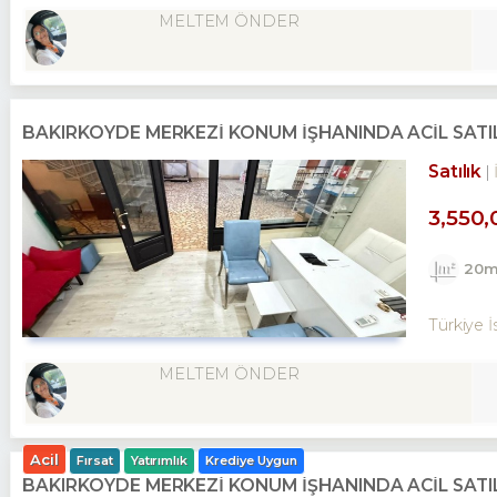
MELTEM ÖNDER
BAKIRKÖYDE MERKEZİ KONUM İŞHANINDA ACİL SATI
Satılık
3,550,
20m
Türkiye İ
MELTEM ÖNDER
Acil
Fırsat
Yatırımlık
Krediye Uygun
BAKIRKÖYDE MERKEZİ KONUM İŞHANINDA ACİL SATI