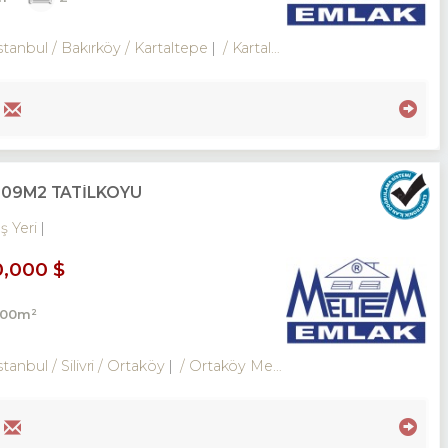
stanbul / Bakırköy
/ Kartaltepe
/ Kartaltepe Mah.
.209M2 TATILKÖYÜ
İş Yeri
0,000 $
000m²
tanbul / Silivri
/ Ortaköy
/ Ortaköy Merkez Mah.