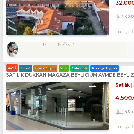
32,00
65,
Türkiye İs
MELTEM ÖNDER
Acil
Fırsat
Fiyatı Düşen
Yeni
Yatırımlık
Krediye Uygun
SATILIK DÜKKAN-MAĞAZA BEYLİCİUM AVMDE BEYLİZ
Satılık
4,500
60m
Türkiye İ