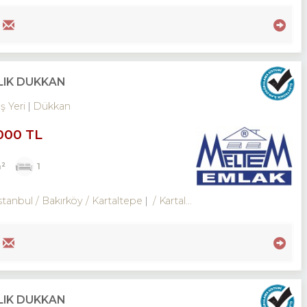
LIK DÜKKAN
İş Yeri
Dükkan
000 TL
²
1
stanbul / Bakırköy
/ Kartaltepe
/ Kartaltepe Mah.
LIK DÜKKAN