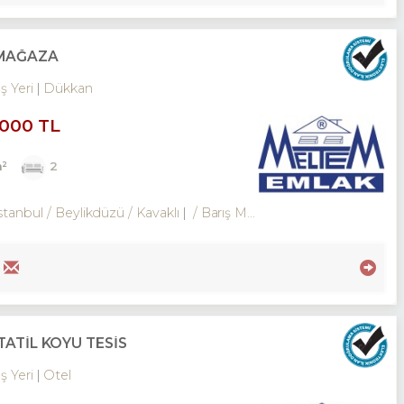
 MAĞAZA
İş Yeri
Dükkan
,000 TL
m²
2
stanbul / Beylikdüzü
/ Kavaklı
/ Barış Mah.
TATİL KÖYÜ TESİS
İş Yeri
Otel