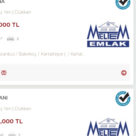
NA
İş Yeri
Dükkan
,000 TL
²
2
stanbul / Bakırköy
/ Kartaltepe
/ Kartaltepe Mah.
ANI
İş Yeri
Dükkan
0,000 TL
m²
2