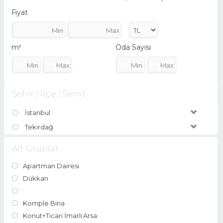
Fiyat
m²
Oda Sayısı
Şehir / İlçe / Semt
İstanbul
Tekirdağ
Alt Gruplar
Apartman Dairesi
Dükkan
Komple Bina
Konut+Ticari İmarlı Arsa