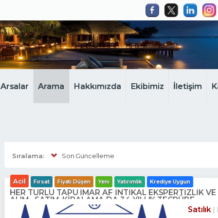
Arsalar
Arama
Hakkımızda
Ekibimiz
İletişim
K
Sıralama:
Son Güncelleme
Acil
Fırsat
Fiyatı Düşen
Yeni
Yatırımlık
Krediye Uygun
HER TÜRLÜ TAPU İMAR AF İNTİKAL EKSPERTİZLİK V
ALIM . SATIM. KİRALAMA DA 34 YILLIK TECRÜBE.
Satılık