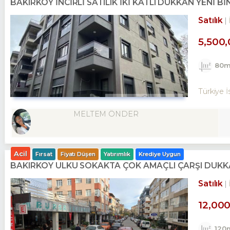
BAKIRKÖY İNCİRLİ SATILIK İKİ KATLI DÜKKAN YENİ Bİ
Satılık
5,500
80m
Türkiye İ
MELTEM ÖNDER
Acil
Fırsat
Fiyatı Düşen
Yatırımlık
Krediye Uygun
BAKIRKÖY ÜLKÜ SOKAKTA ÇOK AMAÇLI ÇARŞI DÜKK
Satılık
12,00
120