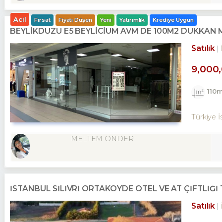
Acil
Fırsat
Fiyatı Düşen
Yeni
Yatırımlık
Krediye Uygun
BEYLİKDÜZÜ E5 BEYLİCİUM AVM DE 100M2 DÜKKAN
Satılık
9,000
110
Türkiye İ
MELTEM ÖNDER
İSTANBUL SİLİVRİ ORTAKÖYDE OTEL VE AT ÇİFTLİĞİ 
Satılık