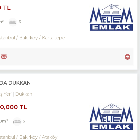
0 TL
m²
3
stanbul / Bakırköy
/ Kartaltepe
NADA DÜKKAN
İş Yeri
Dükkan
00,000 TL
00m²
5
stanbul / Bakırköy
/ Ataköy