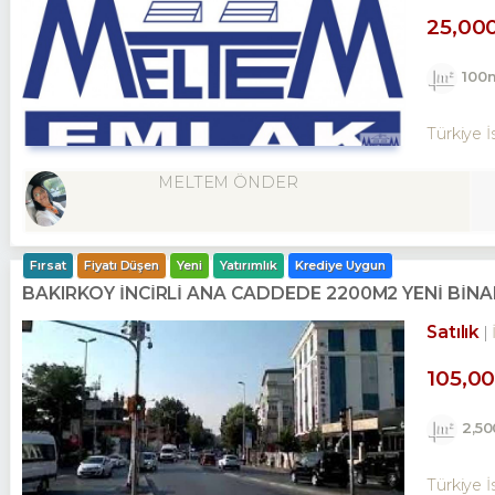
25,00
100
Türkiye İ
MELTEM ÖNDER
Fırsat
Fiyatı Düşen
Yeni
Yatırımlık
Krediye Uygun
BAKIRKÖY İNCİRLİ ANA CADDEDE 2200M2 YENİ Bİ
Satılık
105,0
2,5
Türkiye İ