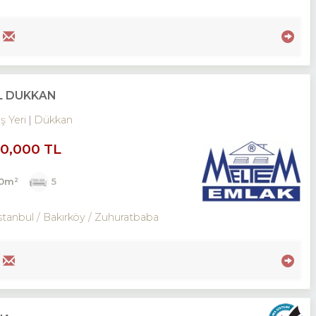
İL DÜKKAN
İş Yeri
Dükkan
00,000 TL
00m²
5
stanbul / Bakırköy
/ Zuhuratbaba