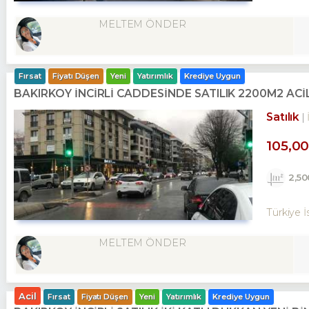
MELTEM ÖNDER
Fırsat
Fiyatı Düşen
Yeni
Yatırımlık
Krediye Uygun
BAKIRKÖY İNCİRLİ CADDESINDE SATILIK 2200M2 AC
Satılık
105,0
2,5
Türkiye İ
MELTEM ÖNDER
Acil
Fırsat
Fiyatı Düşen
Yeni
Yatırımlık
Krediye Uygun