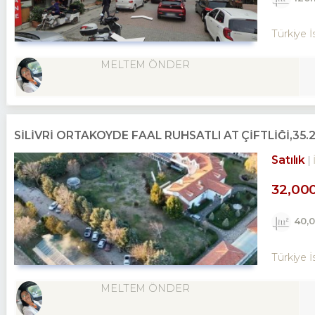
Türkiye İ
MELTEM ÖNDER
SILIVRI ORTAKÖYDE FAAL RUHSATLI AT ÇIFTLIĞI,35
Satılık
32,00
40,
Türkiye İs
MELTEM ÖNDER