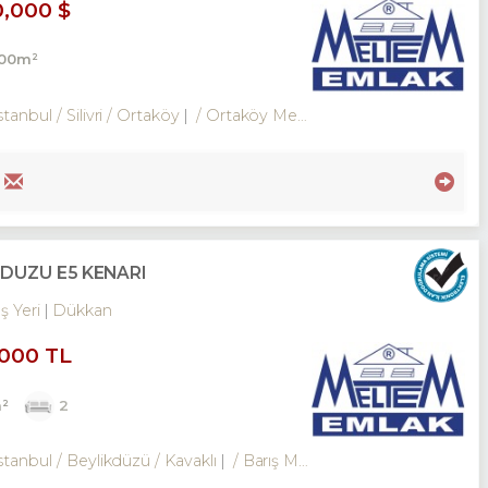
0,000 $
000m²
tanbul / Silivri
/ Ortaköy
/ Ortaköy Merkez Mah.
DÜZÜ E5 KENARI
İş Yeri
Dükkan
,000 TL
²
2
stanbul / Beylikdüzü
/ Kavaklı
/ Barış Mah.