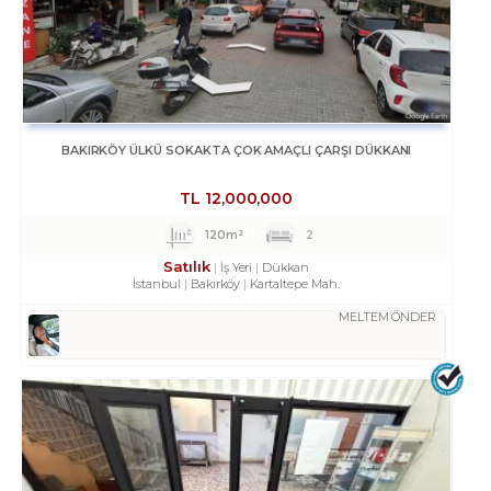
BAKIRKÖY ÜLKÜ SOKAKTA ÇOK AMAÇLI ÇARŞI DÜKKANI
TL
12,000,000
120m²
2
Satılık
İş Yeri
Dükkan
İstanbul
Bakırköy
Kartaltepe Mah.
MELTEM ÖNDER