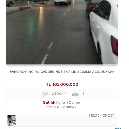
BAKIRKÖY İNCİRLİ CADDESINDE SATILIK 2200M2 ACİL DÜKKAN
TL
105,000,000
2,500m²
5
Satılık
İş Yeri
Dükkan
İstanbul
Bakırköy
-
MELTEM ÖNDER