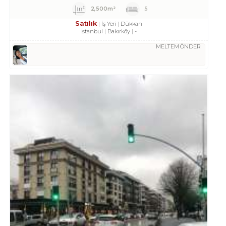
2,500m²
5
Satılık
İş Yeri
Dükkan
İstanbul
Bakırköy
-
MELTEM ÖNDER