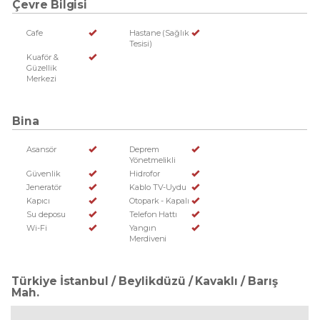
Çevre Bilgisi
Cafe
Hastane (Sağlık
Tesisi)
Kuaför &
Güzellik
Merkezi
Bina
Asansör
Deprem
Yönetmelikli
Güvenlik
Hidrofor
Jeneratör
Kablo TV-Uydu
Kapıcı
Otopark - Kapalı
Su deposu
Telefon Hattı
Wi-Fi
Yangın
Merdiveni
Türkiye İstanbul / Beylikdüzü
/ Kavaklı
/ Barış
Mah.