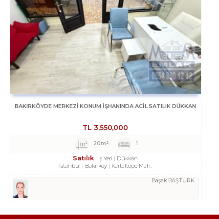
BAKIRKÖYDE MERKEZİ KONUM İŞHANINDA ACİL SATILIK DÜKKAN
TL
3,550,000
20m²
1
Satılık
İş Yeri
Dükkan
İstanbul
Bakırköy
Kartaltepe Mah.
Başak BAŞTÜRK