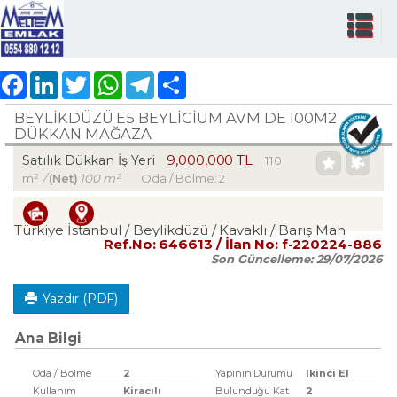
Facebook
LinkedIn
Twitter
WhatsApp
Telegram
Share
BEYLİKDÜZÜ E5 BEYLİCİUM AVM DE 100M2
DÜKKAN MAĞAZA
9,000,000 TL
Satılık Dükkan İş Yeri
110
m²
/
(Net)
100 m²
Oda / Bölme: 2
Türkiye İstanbul / Beylikdüzü
/ Kavaklı
/ Barış Mah.
Ref.No:
646613
/ İlan No:
f-220224-886
Son Güncelleme:
29/07/2026
Yazdır (PDF)
Ana Bilgi
Oda / Bölme
2
Yapının Durumu
Ikinci El
Kullanım
Kiracılı
Bulunduğu Kat
2