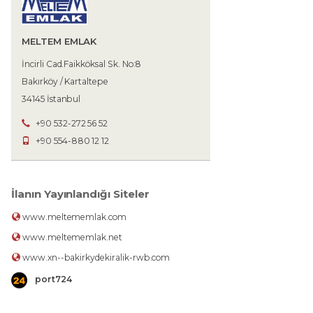
MELTEM EMLAK
İncirli Cad.Faikköksal Sk. No:8
Bakırköy / Kartaltepe
34145 İstanbul
+90 532-272 56 52
+90 554-880 12 12
İlanın Yayınlandığı Siteler
www.meltememlak.com
www.meltememlak.net
www.xn--bakirkydekiralik-rwb.com
port724