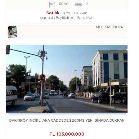
60m²
2
Satılık
İş Yeri
Dükkan
İstanbul
Beylikdüzü
Barış Mah.
MELTEM ÖNDER
BAKIRKÖY İNCİRLİ ANA CADDEDE 2200M2 YENİ BİNADA DÜKKAN
TL
105,000,000