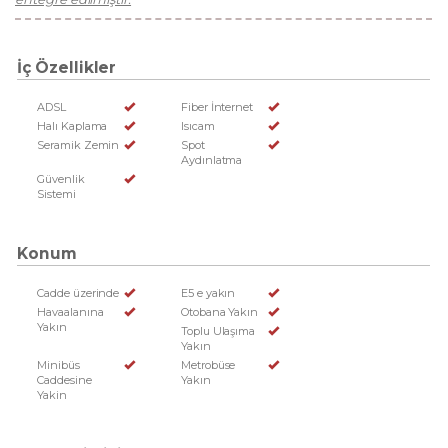
İç Özellikler
ADSL
Fiber İnternet
Halı Kaplama
Isıcam
Seramik Zemin
Spot
Aydınlatma
Güvenlik
Sistemi
Konum
Cadde üzerinde
E5 e yakın
Havaalanına
Otobana Yakın
Yakın
Toplu Ulaşıma
Yakın
Minibüs
Metrobüse
Caddesine
Yakın
Yakin