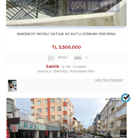
BAKIRKÖY İNCİRLİ SATILIK İKİ KATLI DÜKKAN YENİ BİNA
TL
5,500,000
80m²
2
Satılık
İş Yeri
Dükkan
İstanbul
Bakırköy
Kartaltepe Mah.
MELTEM ÖNDER