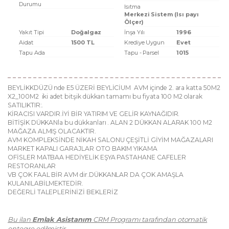
Durumu
Isıtma
Merkezi Sistem (Isı payı
Ölçer)
Yakıt Tipi
Doğalgaz
İnşa Yılı
1996
Aidat
1500 TL
Krediye Uygun
Evet
Tapu Ada
Tapu - Parsel
1015
BEYLİKKDÜZÜ nde E5 ÜZERİ BEYLİCİUM AVM içinde 2. ara katta 50M2
X2_100M2 iki adet bitşik dükkan tamamı bu fiyata 100 M2 olarak
SATILIKTIR:.
KİRACISI VARDIR.İYİ BİR YATIRIM VE GELİR KAYNAĞIDIR.
BİTİŞİK DÜKKANla bu dükkanları . ALAN 2 DÜKKAN ALARAK 100 M2
MAĞAZA ALMIŞ OLACAKTIR.
AVM KOMPLEKSİNDE NİKAH SALONU ÇEŞİTLİ GİYİM MAĞAZALARI
MARKET KAPALI GARAJLAR OTO BAKIM YIKAMA
OFİSLER MATBAA HEDİYELİK EŞYA PASTAHANE CAFELER
RESTORANLAR
VB ÇOK FAAL BİR AVM dir.DÜKKANLAR DA ÇOK AMAŞLA
KULANILABİLMEKTEDİR.
DEĞERLİ TALEPLERİNİZİ BEKLERİZ
Bu ilan
Emlak Asistanım
CRM Programı tarafından otomatik
entegre edilmiştir.