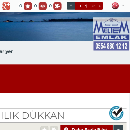
0
0
0
*
TL
$
€
£
ariyer
ILIK DÜKKAN
Daha Fazla Bilgi