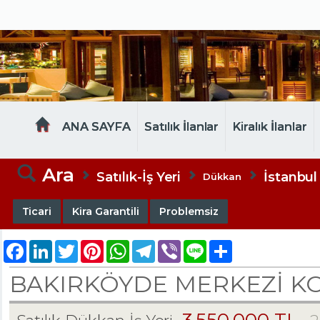
MELTEM EMLAK
ANA SAYFA
Satılık İlanlar
Kiralık İlanlar
Ara
Satılık-İş Yeri
İstanbul
Dükkan
Ticari
Kira Garantili
Problemsiz
Facebook
LinkedIn
Twitter
Pinterest
WhatsApp
Telegram
Viber
Line
Share
BAKIRKÖYDE MERKEZİ KO