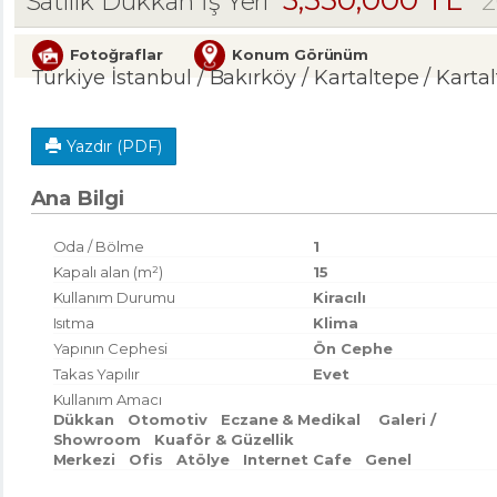
3,550,000 TL
2
Satılık Dükkan İş Yeri
Fotoğraflar
Konum Görünüm
Türkiye İstanbul / Bakırköy
/ Kartaltepe
/ Karta
Yazdır (PDF)
Ana Bilgi
Oda / Bölme
1
Kapalı alan (m²)
15
Kullanım Durumu
Kiracılı
Isıtma
Klima
Yapının Cephesi
Ön Cephe
Takas Yapılır
Evet
Kullanım Amacı
Dükkan
Otomotiv
Eczane & Medikal
Galeri /
Showroom
Kuaför & Güzellik
Merkezi
Ofis
Atölye
Internet Cafe
Genel