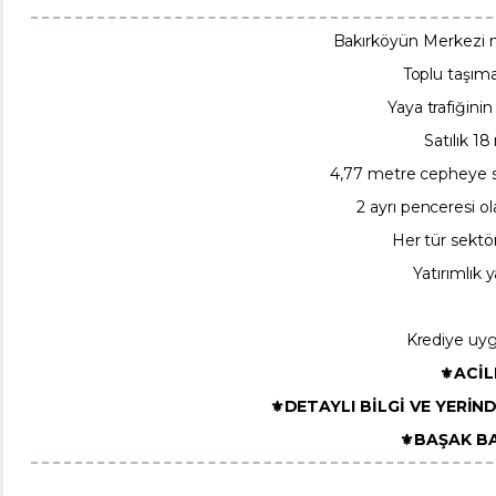
Bakırköyün Merkezi n
Toplu taşım
Yaya trafiğini
Satılık 1
4,77 metre cepheye 
2 ayrı penceresi o
Her tür sekt
Yatırımlık 
Krediye uyg
⚜️ACİL
⚜️DETAYLI BİLGİ VE YERİN
⚜️BAŞAK B