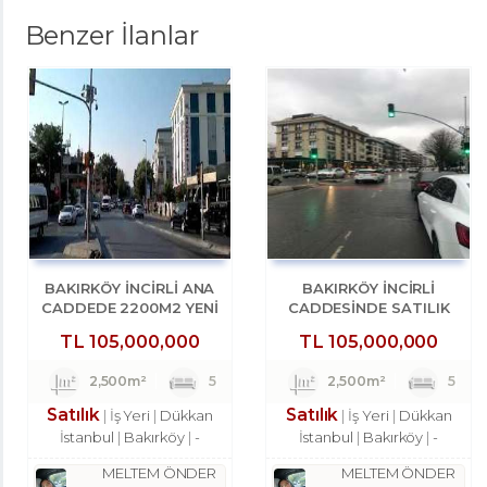
Benzer İlanlar
BAKIRKÖY İNCİRLİ ANA
BAKIRKÖY İNCİRLİ
CADDEDE 2200M2 YENİ
CADDESINDE SATILIK
BİNADA DÜKKAN
2200M2 ACİL DÜKKAN
TL
105,000,000
TL
105,000,000
2,500m²
5
2,500m²
5
Satılık
Satılık
İş Yeri
Dükkan
İş Yeri
Dükkan
İstanbul
Bakırköy
-
İstanbul
Bakırköy
-
MELTEM ÖNDER
MELTEM ÖNDER