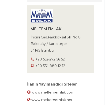
MELTEM EMLAK
İncirli Cad.Faikköksal Sk. No:8
Bakırköy / Kartaltepe
34145 İstanbul
+90 532-272 56 52
+90 554-880 12 12
İlanın Yayınlandığı Siteler
www.meltememlak.com
www.meltememlak.net