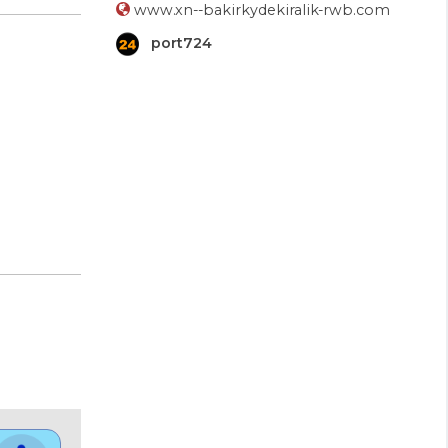
www.xn--bakirkydekiralik-rwb.com
port724