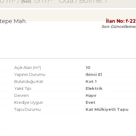
0 m²
/
15 m²
Oda / Bölme: 1
(Net)
ltepe Mah.
İlan No:
f-2
Son Güncelleme
Açık Alan (m²)
10
Yapının Durumu
Ikinci El
Bulunduğu Kat
Kot 1
Yakıt Tipi
Elektrik
Devren
Hayır
Krediye Uygun
Evet
Tapu Durumu
Kat Mülkiyetli Tapu