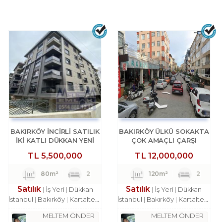
BAKIRKÖY İNCİRLİ SATILIK
BAKIRKÖY ÜLKÜ SOKAKTA
İKİ KATLI DÜKKAN YENİ
ÇOK AMAÇLI ÇARŞI
BİNA
DÜKKANI
TL
5,500,000
TL
12,000,000
80m²
2
120m²
2
Satılık
Satılık
İş Yeri
Dükkan
İş Yeri
Dükkan
İstanbul
Bakırköy
Kartaltepe Mah.
İstanbul
Bakırköy
Kartaltepe Mah.
MELTEM ÖNDER
MELTEM ÖNDER