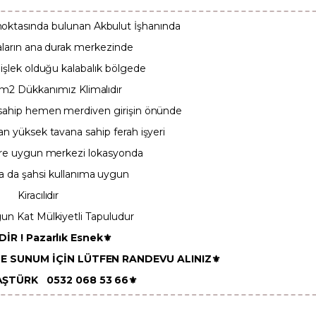
oktasında bulunan Akbulut İşhanında
aların ana durak merkezinde
n işlek olduğu kalabalık bölgede
8 m2 Dükkanımız Klimalıdır
sahip hemen merdiven girişin önünde
lan yüksek tavana sahip ferah işyeri
öre uygun merkezi lokasyonda
ya da şahsi kullanıma uygun
Kiracılıdır
un Kat Mülkiyetli Tapuludur
DİR ! Pazarlık Esnek
⚜️
DE SUNUM İÇİN LÜTFEN RANDEVU ALINIZ⚜️
AŞTÜRK 0532 068 53 66⚜️