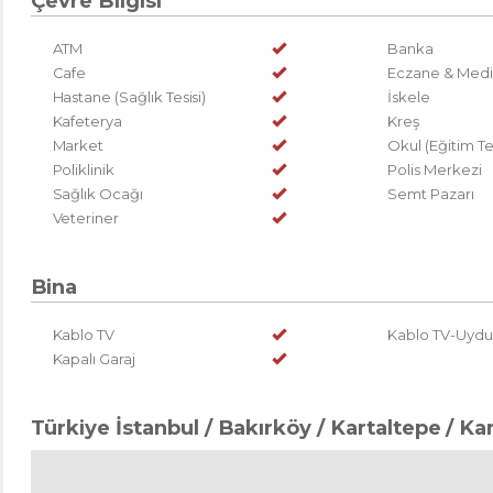
Çevre Bilgisi
ATM
Banka
Cafe
Eczane & Medi
Hastane (Sağlık Tesisi)
İskele
Kafeterya
Kreş
Market
Okul (Eğitim Tes
Poliklinik
Polis Merkezi
Sağlık Ocağı
Semt Pazarı
Veteriner
Bina
Kablo TV
Kablo TV-Uydu
Kapalı Garaj
Türkiye İstanbul / Bakırköy
/ Kartaltepe
/ Ka