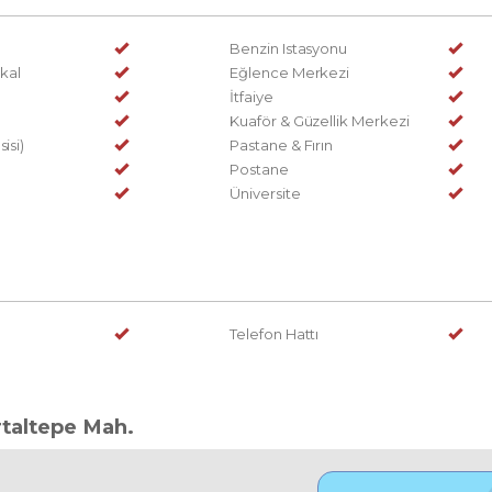
Benzin Istasyonu
kal
Eğlence Merkezi
İtfaiye
Kuaför & Güzellik Merkezi
isi)
Pastane & Fırın
Postane
Üniversite
Telefon Hattı
rtaltepe Mah.