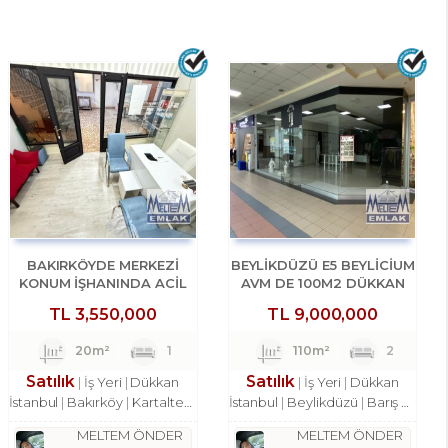
BAKIRKÖYDE MERKEZİ
BEYLİKDÜZÜ E5 BEYLİCİUM
KONUM İŞHANINDA ACİL
AVM DE 100M2 DÜKKAN
SATILIK DÜKKAN
MAĞAZA
TL
3,550,000
TL
9,000,000
20m²
1
110m²
2
Satılık
Satılık
İş Yeri
Dükkan
İş Yeri
Dükkan
İstanbul
Bakırköy
Kartaltepe Mah.
İstanbul
Beylikdüzü
Barış Mah.
MELTEM ÖNDER
MELTEM ÖNDER