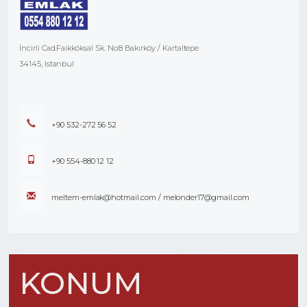
İncirli Cad.Faikköksal Sk. No:8 Bakırköy / Kartaltepe
34145, Istanbul
+90 532-272 56 52
+90 554-880 12 12
meltem-emlak@hotmail.com / melonder17@gmail.com
KONUM