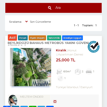
Ara
Sıralama:
Son Güncelleme
1 - 1
Toplam:
1
Acil
Fırsat
Fiyatı Düşen
Yatırımlık
Krediye Uygun
BEYLİKDÜZÜ BAHAUS METROBÜS YAKINI GÜVENLİKLİ
SİTEDE 2+1
Kiralık
Konut
Apartman Dairesi
25,000 TL
60m²
2
1
1
Türkiye İstanbul / Esenyurt
MELTEM ÖNDER