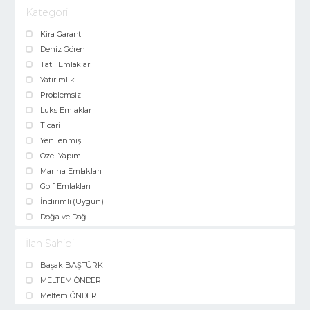
Kategori
Kira Garantili
Deniz Gören
Tatil Emlakları
Yatırımlık
Problemsiz
Luks Emlaklar
Ticari
Yenilenmiş
Özel Yapım
Marina Emlakları
Golf Emlakları
İndirimli (Uygun)
Doğa ve Dağ
İlan Sahibi
Başak BAŞTÜRK
MELTEM ÖNDER
Meltem ÖNDER