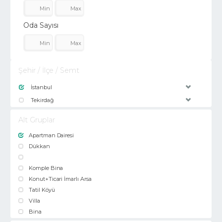
Oda Sayısı
Şehir / İlçe / Semt
İstanbul
Tekirdağ
Alt Gruplar
Apartman Dairesi
Dükkan
Komple Bina
Konut+Ticari İmarlı Arsa
Tatil Köyü
Villa
Bina