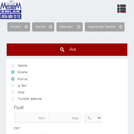
Kiralık
Konut
İstanbul
Apartman Dairesi
Ara
Satılık
Kiralık
Konut
İş Yeri
Arsa
Turistik İşletme
Fiyat
m²