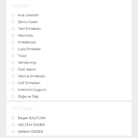
Kategori
Kira Garantili
Deniz Gören
Tatil Emlakları
Yatırımlık
Problemsiz
Luks Emlaklar
Ticari
Yenilenmiş
Özel Yapım
Marina Emlakları
Golf Emlakları
İndirimli (Uygun)
Doğa ve Dağ
İlan Sahibi
Başak BAŞTÜRK
MELTEM ÖNDER
Meltem ÖNDER