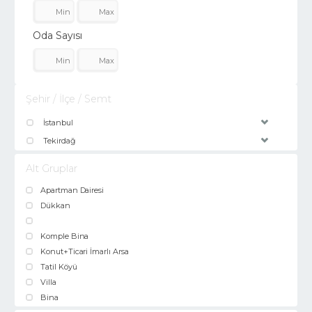
Oda Sayısı
Şehir / İlçe / Semt
İstanbul
Tekirdağ
Alt Gruplar
Apartman Dairesi
Dükkan
Komple Bina
Konut+Ticari İmarlı Arsa
Tatil Köyü
Villa
Bina