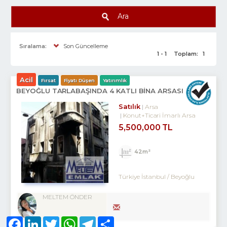
Ara
Sıralama:
Son Güncelleme
1 - 1
Toplam:
1
Acil
Fırsat
Fiyatı Düşen
Yatırımlık
BEYOĞLU TARLABAŞINDA 4 KATLI BINA ARSASI
Satılık
Arsa
Konut+Ticari İmarlı Arsa
5,500,000 TL
42m²
Türkiye İstanbul / Beyoğlu
MELTEM ÖNDER
Facebook
LinkedIn
Twitter
WhatsApp
Telegram
Share