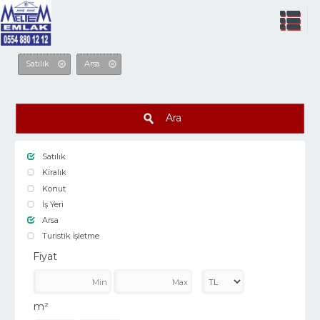
Satılık
Arsa
Ara
Satılık
Kiralık
Konut
İş Yeri
Arsa
Turistik İşletme
Fiyat
m²