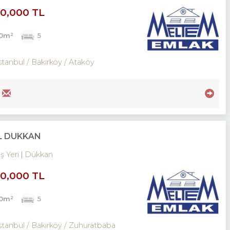
00,000 TL
00m²
5
stanbul / Bakırköy
/ Ataköy
İL DÜKKAN
İş Yeri
Dükkan
00,000 TL
00m²
5
stanbul / Bakırköy
/ Zuhuratbaba