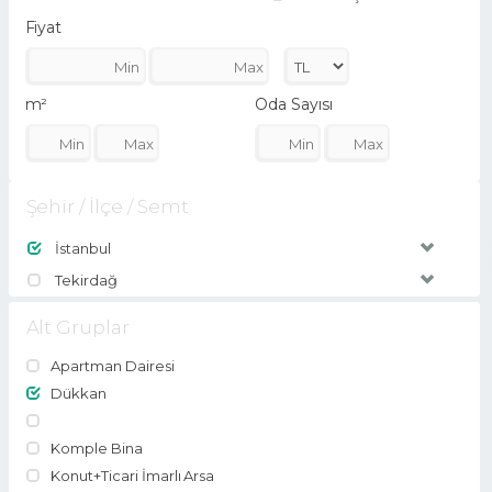
Fiyat
m²
Oda Sayısı
Şehir / İlçe / Semt
İstanbul
Tekirdağ
Alt Gruplar
Apartman Dairesi
Dükkan
Komple Bina
Konut+Ticari İmarlı Arsa