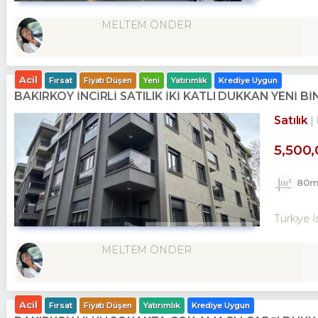
MELTEM ÖNDER
Acil
Fırsat
Fiyatı Düşen
Yeni
Yatırımlık
Krediye Uygun
BAKIRKÖY İNCİRLİ SATILIK İKİ KATLI DÜKKAN YENİ Bİ
Satılık
5,500
80m
Türkiye İ
MELTEM ÖNDER
Acil
Fırsat
Fiyatı Düşen
Yatırımlık
Krediye Uygun