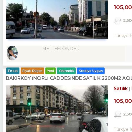
105,0
2,5
Türkiye İ
MELTEM ÖNDER
Fırsat
Fiyatı Düşen
Yeni
Yatırımlık
Krediye Uygun
BAKIRKÖY İNCİRLİ CADDESINDE SATILIK 2200M2 AC
Satılık
105,0
2,5
Türkiye İ