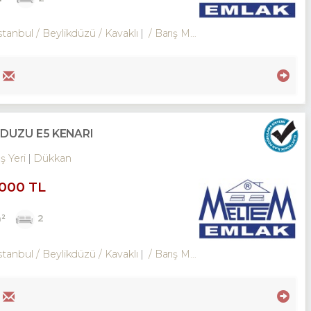
stanbul / Beylikdüzü
/ Kavaklı
/ Barış Mah.
DÜZÜ E5 KENARI
İş Yeri
Dükkan
,000 TL
²
2
stanbul / Beylikdüzü
/ Kavaklı
/ Barış Mah.