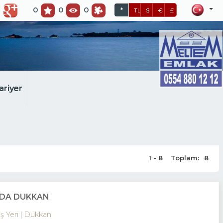
0
0
0
*
TL
$
€
£
ariyer
1 - 8
Toplam:
8
NADA DÜKKAN
İş Yeri
Dükkan