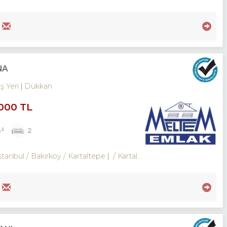
NA
İş Yeri
Dükkan
,000 TL
²
2
stanbul / Bakırköy
/ Kartaltepe
/ Kartaltepe Mah.