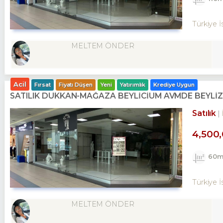
Türkiye İ
MELTEM ÖNDER
Acil
Fırsat
Fiyatı Düşen
Yeni
Yatırımlık
Krediye Uygun
SATILIK DÜKKAN-MAĞAZA BEYLİCİUM AVMDE BEYLİZ
Satılık
4,500
60m
Türkiye İ
MELTEM ÖNDER