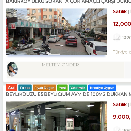
BAKIRKÖY ÜLKÜ SOKAKTA ÇOK AMAÇLI ÇARŞI DÜKK
Satılık
12,00
120
Türkiye İ
MELTEM ÖNDER
Acil
Fırsat
Fiyatı Düşen
Yeni
Yatırımlık
Krediye Uygun
BEYLİKDÜZÜ E5 BEYLİCİUM AVM DE 100M2 DÜKKAN
Satılık
9,000
110