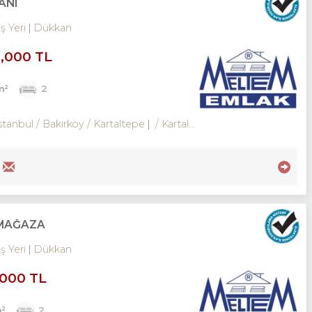
ANI
İş Yeri
Dükkan
0,000 TL
m²
2
stanbul / Bakırköy
/ Kartaltepe
/ Kartaltepe Mah.
 MAĞAZA
İş Yeri
Dükkan
,000 TL
m²
2