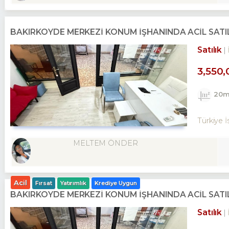
BAKIRKÖYDE MERKEZİ KONUM İŞHANINDA ACİL SATI
Satılık
3,550,
20m
Türkiye İ
MELTEM ÖNDER
Acil
Fırsat
Yatırımlık
Krediye Uygun
BAKIRKÖYDE MERKEZİ KONUM İŞHANINDA ACİL SATI
Satılık