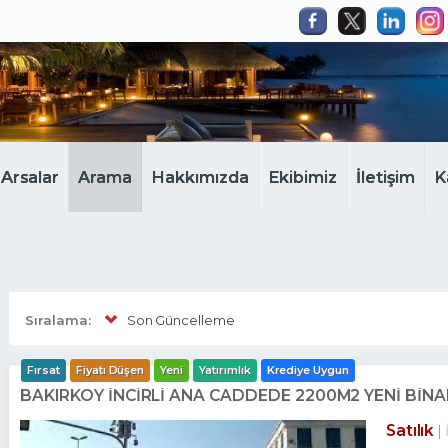
Arsalar
Arama
Hakkımızda
Ekibimiz
İletişim
K
Sıralama:
Son Güncelleme
Fırsat
Fiyatı Düşen
Yeni
Yatırımlık
Krediye Uygun
BAKIRKÖY İNCİRLİ ANA CADDEDE 2200M2 YENİ Bİ
Satılık