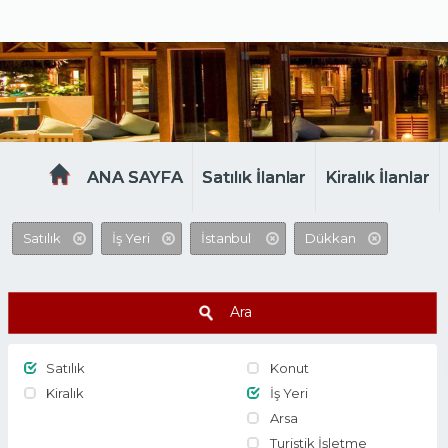
MELTEM EMLAK
ANA SAYFA
Satılık İlanlar
Kiralık İlanlar
Satılık
İş Yeri
İstanbul
Dükkan
Ara
Satılık
Konut
Kiralık
İş Yeri
Arsa
Turistik İşletme