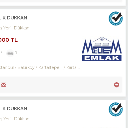
LIK DÜKKAN
İş Yeri
Dükkan
000 TL
²
1
stanbul / Bakırköy
/ Kartaltepe
/ Kartaltepe Mah.
LIK DÜKKAN
İş Yeri
Dükkan