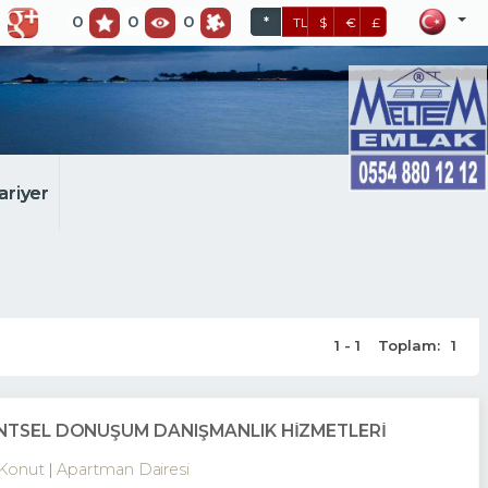
0
0
0
*
TL
$
€
£
ariyer
1 - 1
Toplam:
1
KENTSEL DÖNÜŞÜM DANIŞMANLIK HİZMETLERİ
Konut
Apartman Dairesi