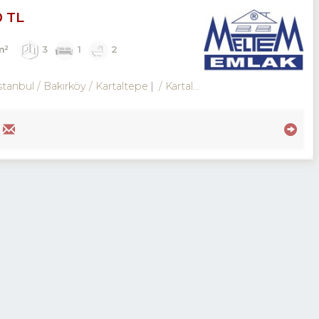
0 TL
m²
3
1
2
stanbul / Bakırköy
/ Kartaltepe
/ Kartaltepe Mah.