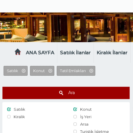
MELTEM EMLAK
ANA SAYFA
Satılık İlanlar
Kiralık İlanlar
Satılık
Konut
Tatil Emlakları
Ara
Satılık
Konut
Kiralık
İş Yeri
Arsa
Turistik İşletme