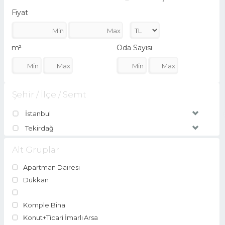
Fiyat
m²
Oda Sayısı
Şehir / İlçe / Semt
İstanbul
Tekirdağ
Alt Gruplar
Apartman Dairesi
Dükkan
Komple Bina
Konut+Ticari İmarlı Arsa