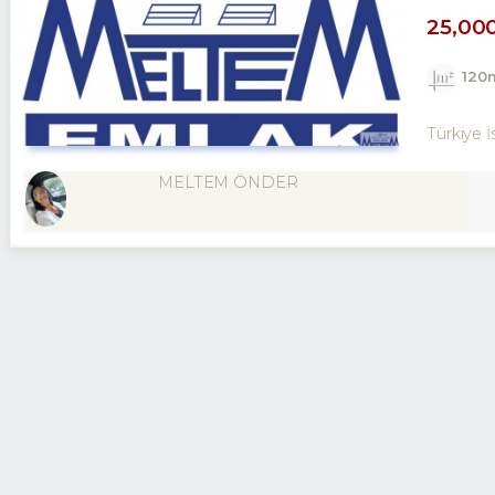
25,00
120
Türkiye İ
MELTEM ÖNDER