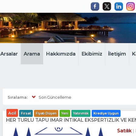
Arsalar
Arama
Hakkımızda
Ekibimiz
İletişim
K
Sıralama:
Son Güncelleme
Acil
Fırsat
Fiyatı Düşen
Yeni
Yatırımlık
Krediye Uygun
HER TÜRLÜ TAPU İMAR İNTİKAL EKSPERTİZLİK VE 
Satılık