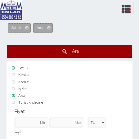
Satılık
Arsa
Ara
Satılık
Kiralık
Konut
İş Yeri
Arsa
Turistik İşletme
Fiyat
m²