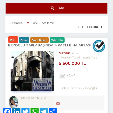
Ara
Sıralama:
Son Güncelleme
1 - 1
Toplam:
1
Acil
Fırsat
Fiyatı Düşen
Yatırımlık
BEYOĞLU TARLABAŞINDA 4 KATLI BINA ARSASI
Satılık
Arsa
Konut+Ticari İmarlı Arsa
5,500,000 TL
42m²
Türkiye İstanbul / Beyoğlu
MELTEM ÖNDER
Facebook
LinkedIn
Twitter
WhatsApp
Telegram
Share