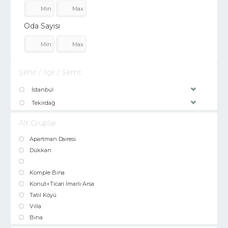
Oda Sayısı
Şehir / İlçe / Semt
İstanbul
Tekirdağ
Alt Gruplar
Apartman Dairesi
Dükkan
Komple Bina
Konut+Ticari İmarlı Arsa
Tatil Köyü
Villa
Bina