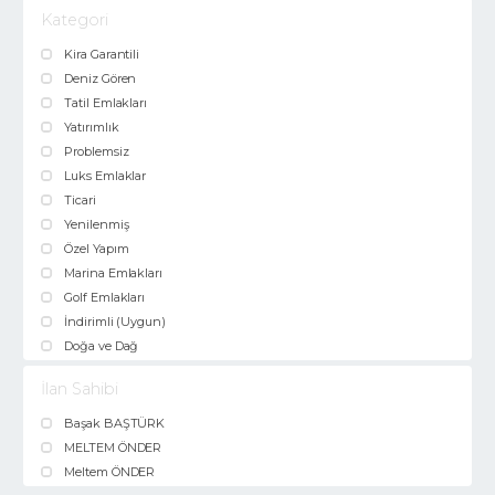
Kategori
Kira Garantili
Deniz Gören
Tatil Emlakları
Yatırımlık
Problemsiz
Luks Emlaklar
Ticari
Yenilenmiş
Özel Yapım
Marina Emlakları
Golf Emlakları
İndirimli (Uygun)
Doğa ve Dağ
İlan Sahibi
Başak BAŞTÜRK
MELTEM ÖNDER
Meltem ÖNDER