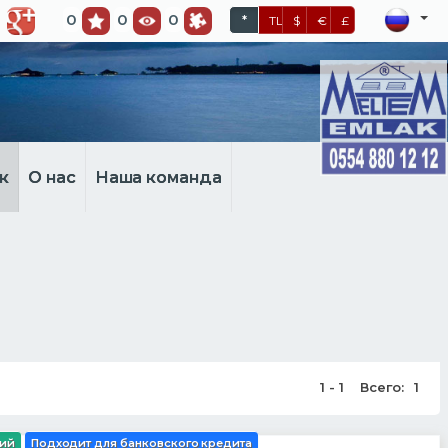
0
0
0
*
TL
$
€
£
к
О нас
Наша команда
1 - 1
Всего:
1
ций
Подходит для банковского кредита