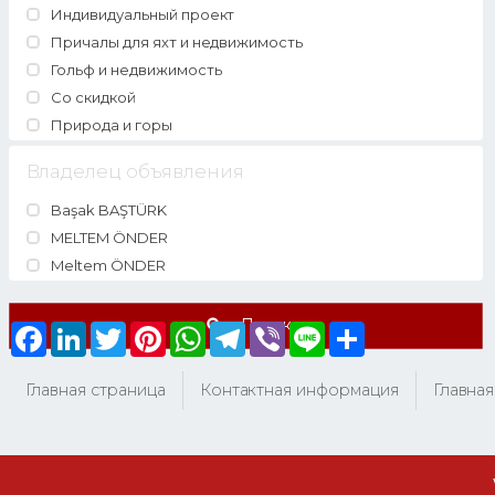
Индивидуальный проект
Причалы для яхт и недвижимость
Гольф и недвижимость
Со скидкой
Природа и горы
Владелец объявления
Başak BAŞTÜRK
MELTEM ÖNDER
Meltem ÖNDER
Поиск
Facebook
LinkedIn
Twitter
Pinterest
WhatsApp
Telegram
Viber
Line
Share
Главная страница
Контактная информация
Главная