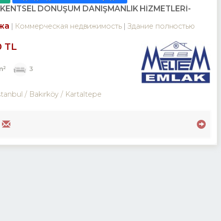
E KENTSEL DÖNÜŞÜM DANIŞMANLIK HİZMETLERİ-
жа
Коммерческая недвижимость
Здание полностью
0 TL
m²
3
stanbul / Bakırköy
/ Kartaltepe