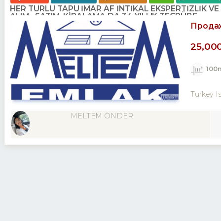
HER TÜRLÜ TAPU İMAR AF İNTİKAL EKSPERTİZLİK V
ALIM . SATIM. KİRALAMA DA 34 YILLIK TECRÜBE.
Прода
25,00
100
Turkey I
MELTEM ÖNDER