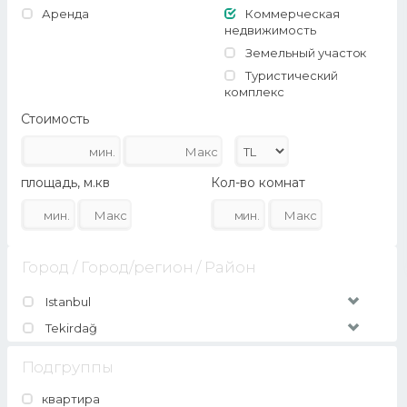
Аренда
Коммерческая
недвижимость
Земельный участок
Туристический
комплекс
Стоимость
площадь, м.кв
Кол-во комнат
Город / Город/регион / Район
Istanbul
Tekirdağ
Подгруппы
квартира