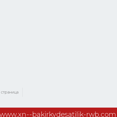
 страница
www.xn--bakirkydesatilik-rwb.com