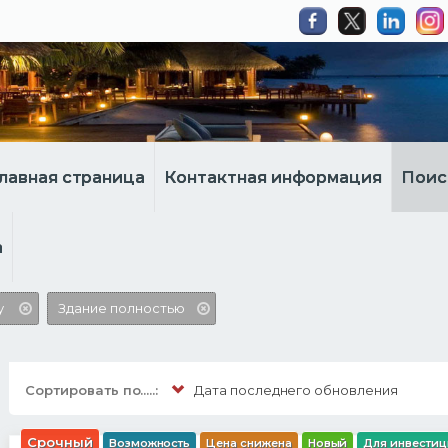
лавная страница
Контактная информация
Поис
а
y
Здание полностью
Сортировать по.....:
Дата последнего обновления
Срочный
Возможность
Цена снижена
Новый
Для инвести