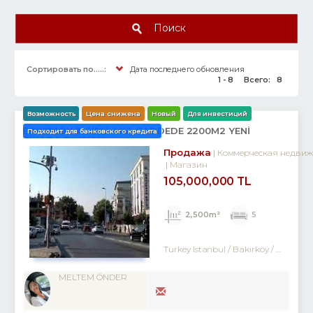
Поиск
Сортировать по.....:
Дата последнего обновления
1 - 8
Всего:
8
Возможность
Цена снижена
Новый
Для инвестиций
BAKIRKÖY İNCİRLİ ANA CADDEDE 2200M2 YENİ
Подходит для банковского кредита
BİNADA DÜKKAN
Продажа
Коммерческая недвиж
Магазин
105,000,000 TL
2,500m²
5
Turkey Istanbul / Bakırköy
/ Ataköy
MELTEM ÖNDER