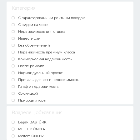
Категория
С гарантированным рентным доходом
С видом на море
Недвижимость для отдыха
Инвестиции
Без обременений
Недвижимость премиум класса
Коммерческая недвижимость
После ремонта
Индивидуальный проект
Причалы для яхт и недвижимость
Гольф и недвижимость
Со скидкой
Природа и горы
Владелец объявления
Başak BAŞTÜRK
MELTEM ÖNDER
Meltem ÖNDER