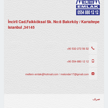
İncirli Cad.Faikköksal Sk. No:8 Bakırköy / Kartaltepe
34145, Istanbul
+90 532-272 56 52
+90 554-880 12 12
meltem-emlak@hotmail.com / melonder17@gmail.com
صرف