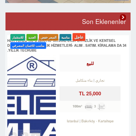
Son Eklenenler
عاجل
مناسبة
السعر خفض
الجديد
للاستثمار
HER TÜRLÜ TAPU İMAR AF İNTİKAL EKSPERTİZLİK VE KENTSEL
DÖNÜŞÜM DANIŞMANLIK HİZMETLERİ- ALIM . SATIM. KİRALAMA DA 34
مناسب للائتمان المصرفي
YILLIK TECRÜBE.
للبيع
تجاري
بناء متكامل
25,000 TL
3
100m²
Istanbul
Bakırköy
-
Kartaltepe