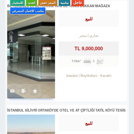
عاجل
مناسبة
السعر خفض
الجديد
للاستثمار
BEYLİKDÜZÜ E5 BEYLİCİUM AVM DE 100M2 DÜKKAN MAĞAZA
مناسب للائتمان المصرفي
للبيع
تجاري
متجر
9,000,000 TL
2
110m²
Istanbul
Beylikdüzü
-
Kavaklı
İSTANBUL SİLİVRİ ORTAKÖYDE OTEL VE AT ÇİFTLİĞİ TATİL KÖYÜ TESİS
للبيع