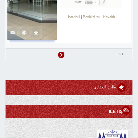
2
60m²
Istanbul
Beylikdüzü
-
Kavaklı
1 - 9
طلبك العقاري
İLETİŞİM