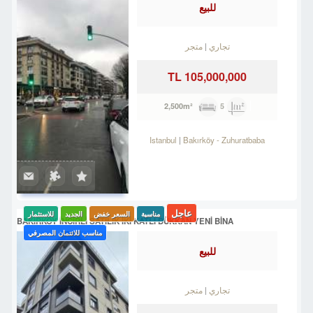
للبيع
تجاري
متجر
105,000,000 TL
5
2,500m²
Istanbul
Bakırköy
-
Zuhuratbaba
عاجل
مناسبة
السعر خفض
الجديد
للاستثمار
BAKIRKÖY İNCİRLİ SATILIK İKİ KATLI DÜKKAN YENİ BİNA
مناسب للائتمان المصرفي
للبيع
تجاري
متجر