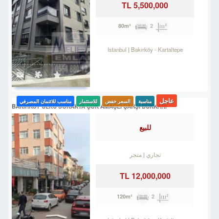
5,500,000 TL
2
80m²
Istanbul
Bakırköy
-
Kartaltepe
عاجل
مناسبة
السعر خفض
للاستثمار
مناسب للائتمان المصرفي
BAKIRKÖY ÜLKÜ SOKAKTA ÇOK AMAÇLI ÇARŞI DÜKKANI
للبيع
تجاري
متجر
12,000,000 TL
2
120m²