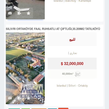
Istanbul
Bakırköy
-
Kartaltepe
SILIVRI ORTAKÖYDE FAAL RUHSATLI AT ÇIFTLIĞI,35.209M2 TATILKÖYÜ
للبيع
تجاري
32,000,000 $
40,000m²
Istanbul
Silivri
-
Ortaköy