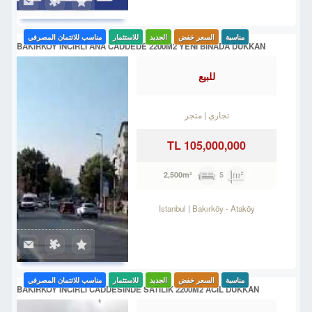
مناسبة
السعر خفض
الجديد
للاستثمار
مناسب للائتمان المصرفي
BAKIRKÖY İNCİRLİ ANA CADDEDE 2200M2 YENİ BİNADA DÜKKAN
للبيع
تجاري
متجر
105,000,000 TL
5
2,500m²
Istanbul
Bakırköy
-
Ataköy
مناسبة
السعر خفض
الجديد
للاستثمار
مناسب للائتمان المصرفي
BAKIRKÖY İNCİRLİ CADDESINDE SATILIK 2200M2 ACİL DÜKKAN