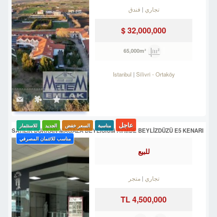
تجاري
فندق
32,000,000 $
65,000m²
Istanbul
Silivri
-
Ortaköy
عاجل
مناسبة
السعر خفض
الجديد
للاستثمار
SATILIK DÜKKAN-MAĞAZA BEYLİCİUM AVMDE BEYLİZDÜZÜ E5 KENARI
مناسب للائتمان المصرفي
للبيع
تجاري
متجر
4,500,000 TL