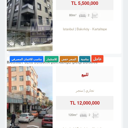
5,500,000 TL
2
80m²
Istanbul
Bakırköy
-
Kartaltepe
عاجل
مناسبة
السعر خفض
للاستثمار
مناسب للائتمان المصرفي
BAKIRKÖY ÜLKÜ SOKAKTA ÇOK AMAÇLI ÇARŞI DÜKKANI
للبيع
تجاري
متجر
12,000,000 TL
2
120m²