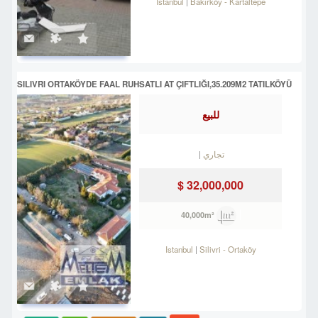
Istanbul
Bakırköy
-
Kartaltepe
SILIVRI ORTAKÖYDE FAAL RUHSATLI AT ÇIFTLIĞI,35.209M2 TATILKÖYÜ
للبيع
تجاري
32,000,000 $
40,000m²
Istanbul
Silivri
-
Ortaköy