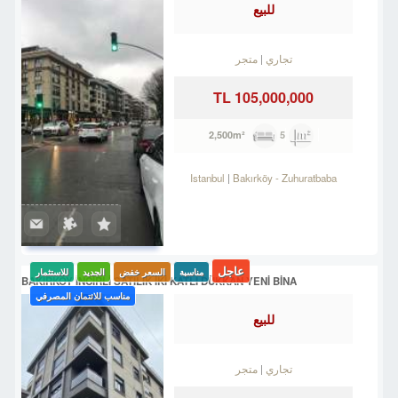
للبيع
تجاري
متجر
105,000,000 TL
5
2,500m²
Istanbul
Bakırköy
-
Zuhuratbaba
عاجل
مناسبة
السعر خفض
الجديد
للاستثمار
BAKIRKÖY İNCİRLİ SATILIK İKİ KATLI DÜKKAN YENİ BİNA
مناسب للائتمان المصرفي
للبيع
تجاري
متجر