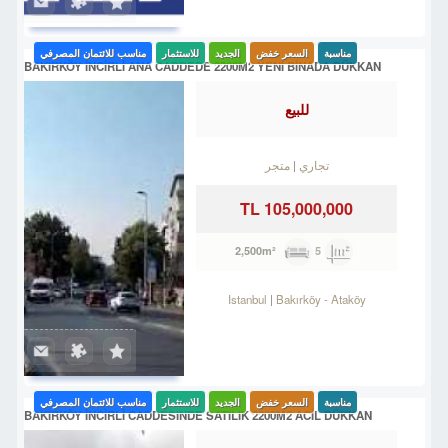
مناسبة
السعر خفض
الجديد
للاستثمار
مناسب للائتمان المصرفي
BAKIRKÖY İNCİRLİ ANA CADDEDE 2200M2 YENİ BİNADA DÜKKAN
للبيع
تجاري
متجر
105,000,000 TL
5
2,500m²
Istanbul
Bakırköy
-
Ataköy
مناسبة
السعر خفض
الجديد
للاستثمار
مناسب للائتمان المصرفي
BAKIRKÖY İNCİRLİ CADDESINDE SATILIK 2200M2 ACİL DÜKKAN