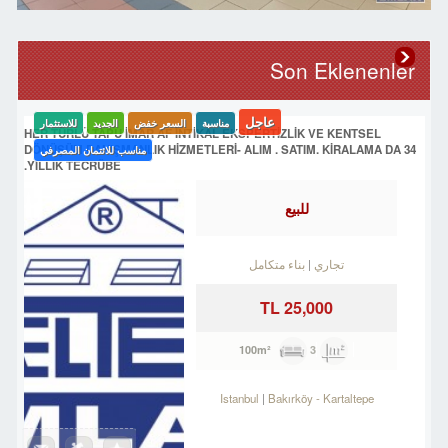
Son Eklenenler
عاجل
مناسبة
السعر خفض
الجديد
للاستثمار
HER TÜRLÜ TAPU İMAR AF İNTİKAL EKSPERTİZLİK VE KENTSEL
DÖNÜŞÜM DANIŞMANLIK HİZMETLERİ- ALIM . SATIM. KİRALAMA DA 34
مناسب للائتمان المصرفي
YILLIK TECRÜBE.
للبيع
تجاري
بناء متكامل
25,000 TL
3
100m²
Istanbul
Bakırköy
-
Kartaltepe