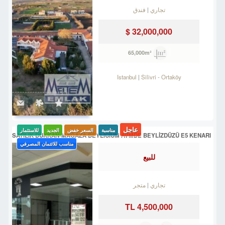
تجاري
فندق
32,000,000 $
65,000m²
Istanbul
Silivri
-
Ortaköy
عاجل
مناسبة
السعر خفض
الجديد
للاستثمار
SATILIK DÜKKAN-MAĞAZA BEYLİCİUM AVMDE BEYLİZDÜZÜ E5 KENARI
مناسب للائتمان المصرفي
للبيع
تجاري
متجر
4,500,000 TL