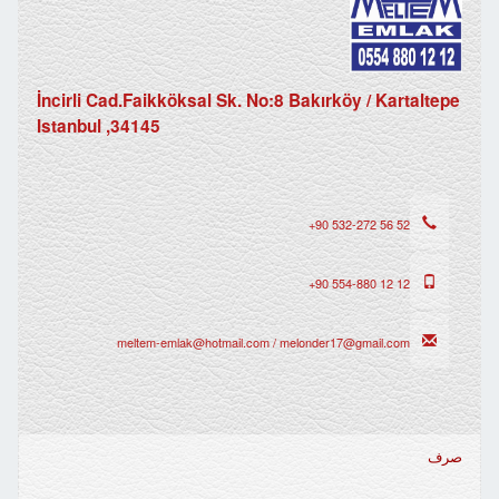
İncirli Cad.Faikköksal Sk. No:8 Bakırköy / Kartaltepe
34145, Istanbul
+90 532-272 56 52
+90 554-880 12 12
meltem-emlak@hotmail.com / melonder17@gmail.com
صرف