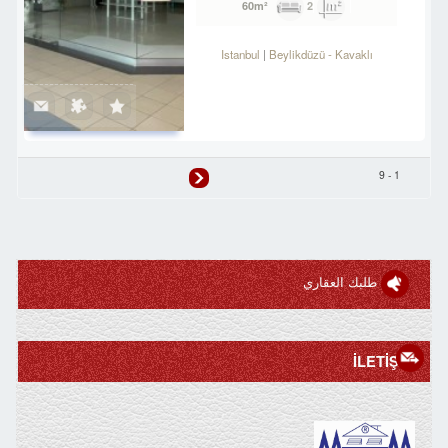
2
60m²
Istanbul
Beylikdüzü
-
Kavaklı
1 - 9
طلبك العقاري
İLETİŞİM