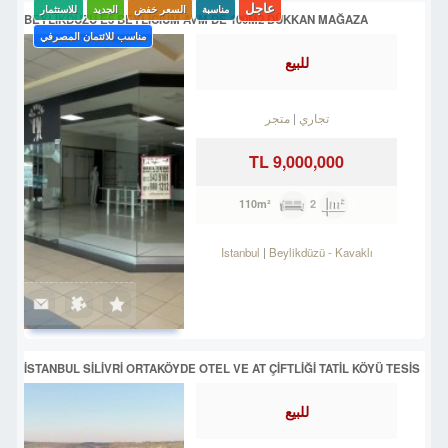
عاجل
مناسبة
السعر خفض
الجديد
للاستثمار
BEYLİKDÜZÜ E5 BEYLİCİUM AVM DE 100M2 DÜKKAN MAĞAZA
مناسب للائتمان المصرفي
للبيع
تجاري
متجر
9,000,000 TL
2
110m²
Istanbul
Beylikdüzü
-
Kavaklı
İSTANBUL SİLİVRİ ORTAKÖYDE OTEL VE AT ÇİFTLİĞİ TATİL KÖYÜ TESİS
للبيع