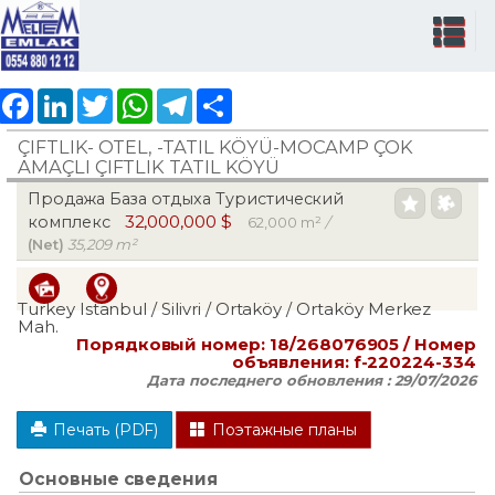
Facebook
LinkedIn
Twitter
WhatsApp
Telegram
Share
ÇIFTLIK- OTEL, -TATIL KÖYÜ-MOCAMP ÇOK
AMAÇLI ÇIFTLIK TATIL KÖYÜ
Продажа База отдыха Туристический
32,000,000 $
комплекс
62,000 m²
/
(Net)
35,209 m²
Turkey Istanbul / Silivri
/ Ortaköy
/ Ortaköy Merkez
Mah.
Порядковый номер:
18/268076905
/ Номер
объявления:
f-220224-334
Дата последнего обновления :
29/07/2026
Печать (PDF)
Поэтажные планы
Основные сведения