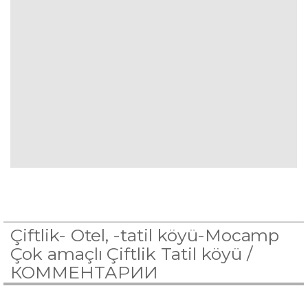
Çiftlik- Otel, -tatil köyü-Mocamp
Çok amaçlı Çiftlik Tatil köyü /
КОММЕНТАРИИ