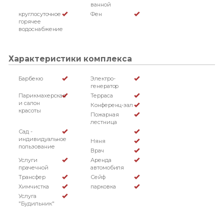
ванной
круглосуточное
Фен
горячее
водоснабжение
Характеристики комплекса
Барбекю
Электро-
генератор
Парикмахерская
Терраса
и салон
Конференц-зал
красоты
Пожарная
лестница
Сад -
индивидуальное
Няня
пользование
Врач
Услуги
Аренда
прачечной
автомобиля
Трансфер
Сейф
Химчистка
парковка
Услуга
"Будильник"