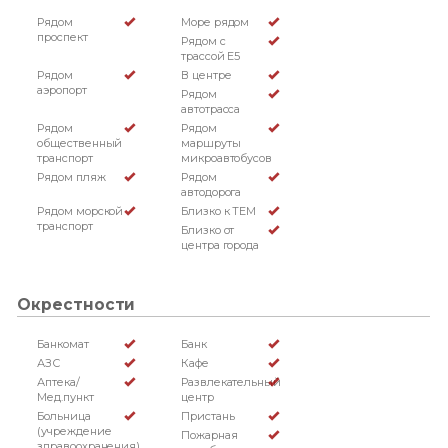
Рядом
Море рядом
проспект
Рядом с
трассой Е5
Рядом
В центре
аэропорт
Рядом
автотрасса
Рядом
Рядом
общественный
маршруты
транспорт
микроавтобусов
Рядом пляж
Рядом
автодорога
Рядом морской
Близко к TEM
транспорт
Близко от
центра города
Окрестности
Банкомат
Банк
АЗС
Кафе
Аптека/
Развлекательный
Мед.пункт
центр
Больница
Пристань
(учреждение
Пожарная
здравоохранения)