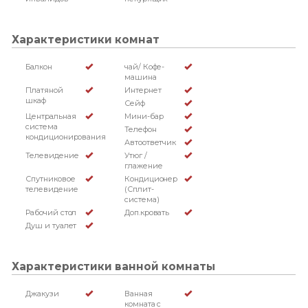
Характеристики комнат
Балкон
чай/ Кофе-
машина
Платяной
Интернет
шкаф
Сейф
Центральная
Мини-бар
система
Телефон
кондиционирования
Автоответчик
Телевидение
Утюг /
глажение
Спутниковое
Кондиционер
телевидение
(Сплит-
система)
Рабочий стол
Доп.кровать
Душ и туалет
Характеристики ванной комнаты
Джакузи
Ванная
комната с