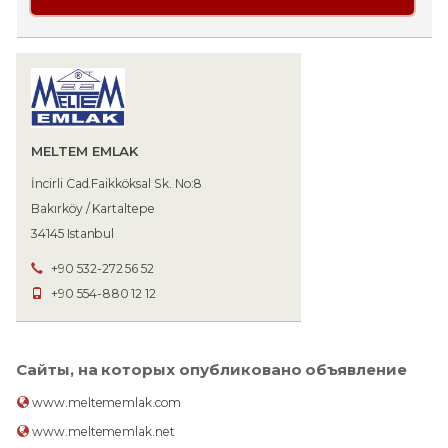
MELTEM EMLAK
İncirli Cad.Faikköksal Sk. No:8
Bakırköy / Kartaltepe
34145 Istanbul
+90 532-272 56 52
+90 554-880 12 12
Сайты, на которых опубликовано объявление
www.meltememlak.com
www.meltememlak.net