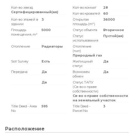
Кол-во звезд
Кол-во комнат
28
Сертифицированный(ая)
Кол-во кроватей
60
Кол-во этажей в
3
Открытая
36000
здании
площадь (m²)
Площадь
5000
Статус объекта
Вторичное
помещения, m²
Статус
Пустой(ая)
использования
Отопление
Радиаторы
Отопление
(тип)
Природный газ
Soil Survey
Есть
Жилищный
Да
статус
Передача
Да
Возможен
Да
обмен
Да
Статус ТАПУ
(Св-во о праве
собственности)
Св-во о праве собственности
на земельный участок
Title Deed - Area
595
Title Deed -
3
No
Parcel No
Расположение