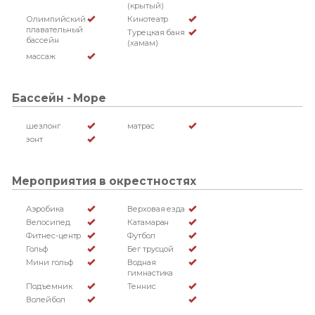
(крытый)
Олимпийский
Кинотеатр
плавательный
Турецкая баня
бассейн
(хамам)
массаж
Бассейн - Море
шезлонг
матрас
зонт
Мероприятия в окрестностях
Аэробика
Верховая езда
Велосипед
Катамаран
Фитнес-центр
Футбол
Гольф
Бег трусцой
Мини гольф
Водная
гимнастика
Подъемник
Теннис
Волейбол