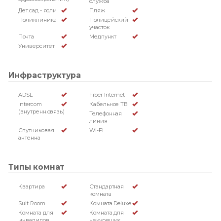
служба
Дет.сад - ясли
Пляж
Поликлиника
Полицейский
участок
Почта
Медпункт
Университет
Инфраструктура
ADSL
Fiber Internet
Intercom
Кабельное ТВ
(внутренн.связь)
Телефонная
линия
Спутниковая
Wi-Fi
антенна
Типы комнат
Квартира
Стандартная
комната
Suit Room
Комната Deluxe
Комната для
Комната для
инвалидов
некурящих