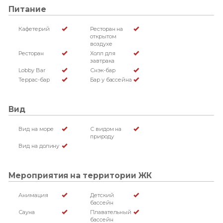
Питание
Кафетерий
Ресторан на
открытом
воздухе
Ресторан
Холл для
завтрака
Lobby Bar
Снэк-бар
Террас-бар
Бар у бассейна
Вид
Вид на море
С видом на
природу
Вид на долину
Мероприятия на территории ЖК
Анимация
Детский
бассейн
Сауна
Плавательный
бассейн