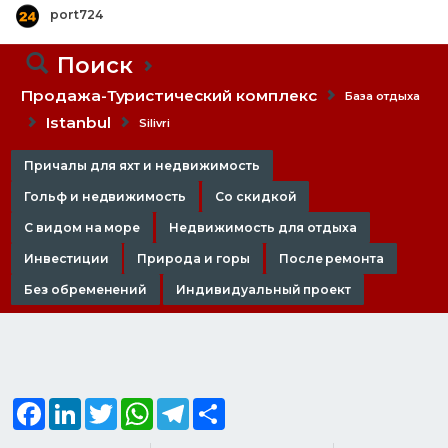
port724
Поиск
Продажа-Туристический комплекс
База отдыха
Istanbul
Silivri
Причалы для яхт и недвижимость
Гольф и недвижимость
Со скидкой
С видом на море
Недвижимость для отдыха
Инвестиции
Природа и горы
После ремонта
Без обременений
Индивидуальный проект
Facebook
LinkedIn
Twitter
WhatsApp
Telegram
Share